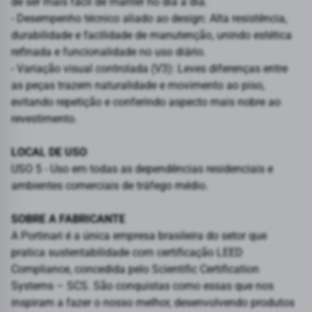
de ser mais fácil de manter no dia a dia.
- Desempenho técnico aliado ao design: Alta resistência,
durabilidade e facilidade de manutenção, unindo estética
refinada e funcionalidade no uso diário.
- Variação visual controlada (V3): Leves diferenças entre
as peças trazem naturalidade e movimento ao piso,
evitando repetição e conferindo aspecto mais nobre ao
revestimento.
LOCAL DE USO
USO 5 - Uso em todas as dependências residenciais e
ambientes comerciais de tráfego médio.
SOBRE A FABRICANTE
A Portinari é a única empresa brasileira do setor que
pratica sustentabilidade com certificação LEED
Compliance, concedida pelo Scientific Certification
Systems – SCS. São conquistas como essas que nos
inspiram a fazer o nosso melhor, desenvolvendo produtos