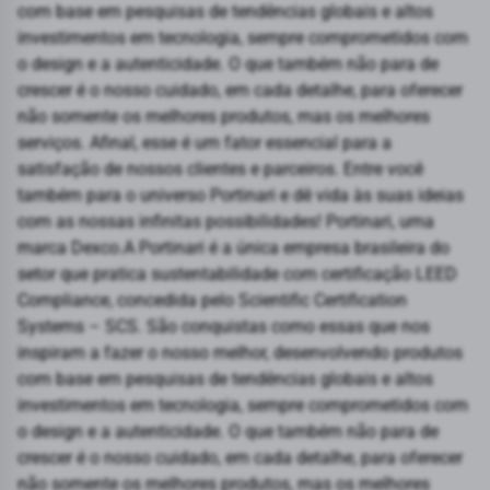
com base em pesquisas de tendências globais e altos
investimentos em tecnologia, sempre comprometidos com
o design e a autenticidade. O que também não para de
crescer é o nosso cuidado, em cada detalhe, para oferecer
não somente os melhores produtos, mas os melhores
serviços. Afinal, esse é um fator essencial para a
satisfação de nossos clientes e parceiros. Entre você
também para o universo Portinari e dê vida às suas ideias
com as nossas infinitas possibilidades! Portinari, uma
marca Dexco.A Portinari é a única empresa brasileira do
setor que pratica sustentabilidade com certificação LEED
Compliance, concedida pelo Scientific Certification
Systems – SCS. São conquistas como essas que nos
inspiram a fazer o nosso melhor, desenvolvendo produtos
com base em pesquisas de tendências globais e altos
investimentos em tecnologia, sempre comprometidos com
o design e a autenticidade. O que também não para de
crescer é o nosso cuidado, em cada detalhe, para oferecer
não somente os melhores produtos, mas os melhores