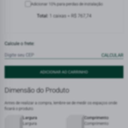
Adicionar 10% para perdas de instalação
Considerar perda de material
Total:
1 caixas = R$ 767,74
Calcule o frete:
Dimensão do Produto
Antes de realizar a compra, lembre-se de medir os espaços onde
ficará o produto.
Largura
Comprimento
Largura
Comprimento