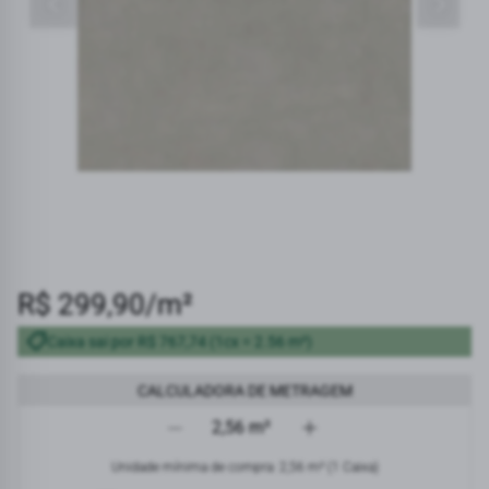
R$ 299,90/m²
Caixa sai por R$ 767,74 (1cx = 2.56 m²)
CALCULADORA DE METRAGEM
Área calculada em metros quadrados
Unidade mínima de compra: 2,56 m² (1 Caixa)