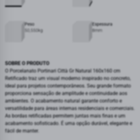
Peso
Espessura
50,550kg
8mm
SOBRE O PRODUTO
O Porcelanato Portinari Città Gr Natural 160x160 cm
Retificado traz um visual moderno inspirado no concreto,
ideal para projetos contemporâneos. Seu grande formato
proporciona sensação de amplitude e continuidade aos
ambientes. O acabamento natural garante conforto e
versatilidade para áreas internas residenciais e comerciais.
As bordas retificadas permitem juntas mais finas e um
acabamento sofisticado. É uma opção durável, elegante e
fácil de manter.