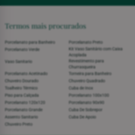
Termos mais procurados
Porcelanato para Banheiro
Porcelanato Preto
Kit Vaso Sanitário com Caixa
Porcelanato Verde
Acoplada
Revestimento para
Vaso Sanitario
Churrasqueira
Porcelanato Acetinado
Torneira para Banheiro
Chuveiro Dourado
Chuveiro Quadrado
Toalheiro Térmico
Cuba de Inox
Piso para Calçada
Porcelanato 100x100
Porcelanato 120x120
Porcelanato 90x90
Porcelanato Grande
Cuba De Sobrepor
Assento Sanitario
Cuba De Apoio
Chuveiro Preto