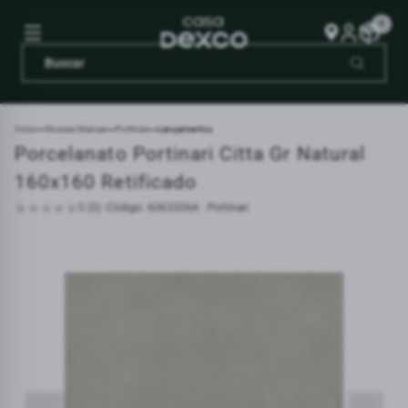
0
Início
Nossas Marcas
Portinari
Lançamentos
Porcelanato Portinari Citta Gr Natural
160x160 Retificado
0 (0) -
Código: 6063326A - Portinari