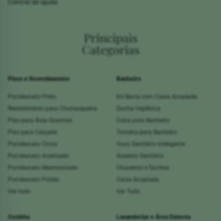
Central de ajuda
Principais
Categorias
Pisos e Revestimentos
Banheiro
Porcelanato Preto
Kit Bacia com Caixa Acoplada
Revestimento para Churrasqueira
Ducha Higiênica
Piso para Área Gourmet
Cuba para Banheiro
Piso para Calçada
Torneira para Banheiro
Porcelanato Cinza
Vaso Sanitário Inteligente
Porcelanato Acetinado
Assento Sanitário
Porcelanato Marmorizado
Chuveiros e Duchas
Porcelanato Polido
Caixa Acoplada
Ver tudo
Ver Tudo
Cozinha
Lavanderias e Área Externa