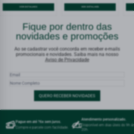
VER DETALHES
VER DETALHES
Fique por dentro das
novidades e promoções
Ao se cadastrar você concorda em receber e-mails
promocionais e novidades. Saiba mais na nosso
Aviso de Privacidade
QUERO RECEBER NOVIDADES
Atendimento personalizado.
Pague em até ?6x sem juros.
Disponível em dias úteis ds 9h á
Compre e parcele com facilidade.
20h.