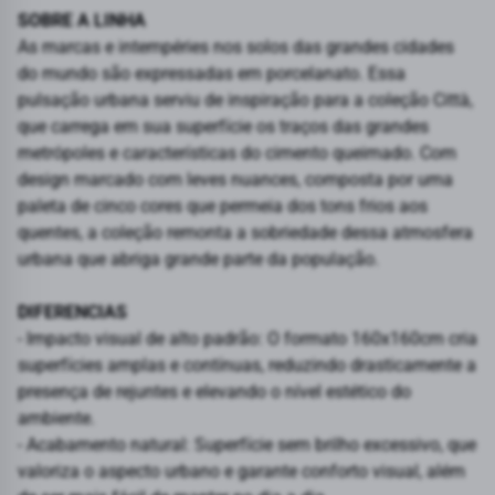
SOBRE A LINHA
As marcas e intempéries nos solos das grandes cidades
do mundo são expressadas em porcelanato. Essa
pulsação urbana serviu de inspiração para a coleção Città,
que carrega em sua superfície os traços das grandes
metrópoles e características do cimento queimado. Com
design marcado com leves nuances, composta por uma
paleta de cinco cores que permeia dos tons frios aos
quentes, a coleção remonta a sobriedade dessa atmosfera
urbana que abriga grande parte da população.
DIFERENCIAS
- Impacto visual de alto padrão: O formato 160x160cm cria
superfícies amplas e contínuas, reduzindo drasticamente a
presença de rejuntes e elevando o nível estético do
ambiente.
- Acabamento natural: Superfície sem brilho excessivo, que
valoriza o aspecto urbano e garante conforto visual, além