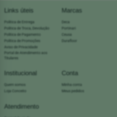
Links úteis
Marcas
Política de Entrega
Deca
Política de Troca, Devolução
Portinari
Política de Pagamento
Ceusa
Política de Promoções
Durafloor
Aviso de Privacidade
Portal de Atendimento aos
Titulares
Institucional
Conta
Quem somos
Minha conta
Loja Conceito
Meus pedidos
Atendimento