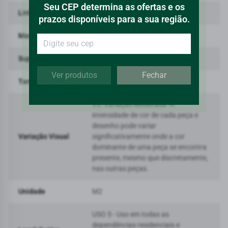
Seu CEP determina as ofertas e os
Linha
Citta
prazos disponíveis para a sua região.
Marca
Portinari
Superfície
Natural
Ver produtos
Fechar
Tamanho (cm)
160X160
V3: Variação Moderada -A
intensidade de cor de cada peça e
desenho pode variar
Variação Visual
significativamente onde a cor
dominante de uma peça se encontra
presente, mesmo que discretamente,
nas outras peças.
Unidade
M2
USO 5 - Uso em todas as
dependências residenciais e