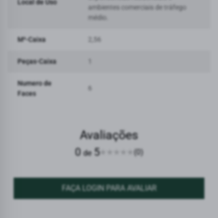
Local de Uso
ambientes comerciais de tráfego
médio.
M²-Caixa
2,56
Peças-Caixa
1
Numero de
6
Faces
Avaliações
0
5
(0)
de
FAÇA LOGIN PARA AVALIAR