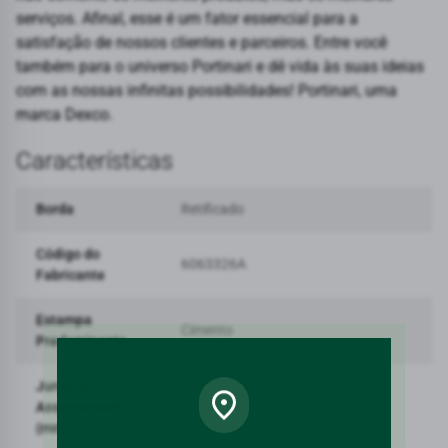
serviços. Afinal, esse é um fator essencial para a
satisfação de nossos clientes e parceiros. Entre você
também para o universo Portinari e dê vida às suas ideias
com as nossas infinitas possibilidades! Portinari, uma
marca Dexco.
Características
Borda
Retificado
Código do
6063326A
Fabricante
Estampa
Cimento
Predominante
Junta de
Assentamento
1
(mm)