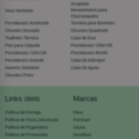
Acoplada
Revestimento para
Vaso Sanitario
Churrasqueira
Porcelanato Acetinado
Torneira para Banheiro
Chuveiro Dourado
Chuveiro Quadrado
Toalheiro Térmico
Cuba de Inox
Piso para Calçada
Porcelanato 100x100
Porcelanato 120x120
Porcelanato 90x90
Porcelanato Grande
Cuba De Sobrepor
Assento Sanitario
Cuba De Apoio
Chuveiro Preto
Links úteis
Marcas
Política de Entrega
Deca
Política de Troca, Devolução
Portinari
Política de Pagamento
Ceusa
Política de Promoções
Durafloor