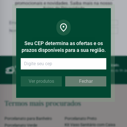
promocionais e novidades. Saiba mais na nosso
Aviso de Privacidade
Seu CEP determina as ofertas e os
QUERO RECEBER NOVIDADES
prazos disponíveis para a sua região.
Atendimento personalizado.
Pague em até ?6x sem juros.
Disponível em dias úteis ds 9h á
Compre e parcele com facilidade.
20h.
Ver produtos
Fechar
Termos mais procurados
Porcelanato para Banheiro
Porcelanato Preto
Kit Vaso Sanitário com Caixa
Porcelanato Verde