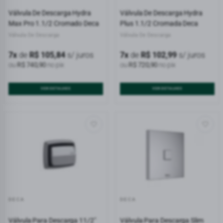
Válvula De Descarga Hydra
Válvula De Descarga Hydra
Max Pro 1.1/2 Cromado Deca
Plus 1.1/2 Cromada Deca
Válvula De Descarga
Válvula De Descarga
7x
de
R$ 105,84
s/ juros
7x
de
R$ 102,99
s/ juros
ou
R$ 740,90
no pix
ou
R$ 720,90
no pix
VER DETALHES
VER DETALHES
DECA
DECA
Válvula Para Descarga 11/2"
Válvula Para Descarga Slim