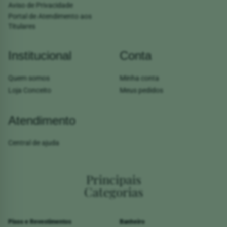
Aviso de Privacidade
Portal de Atendimento aos
Titulares
Institucional
Conta
Quem somos
Minha conta
Loja Conceito
Meus pedidos
Atendimento
Central de ajuda
Principais
Categorias
Pisos e Revestimentos
Banheiro