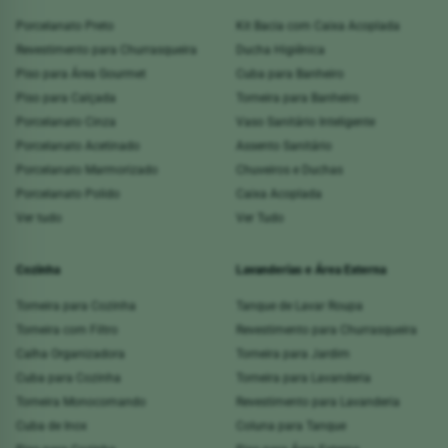
Porcelanato Preto
Kit Bacia com Caixa Acoplada
Revestimento para Churrasqueira
Ducha Higiênica
Piso para Área Gourmet
Cuba para Banheiro
Piso para Calçada
Torneira para Banheiro
Porcelanato Cinza
Vaso Sanitário Inteligente
Porcelanato Acetinado
Assento Sanitário
Porcelanato Marmorizado
Chuveiros e Duchas
Porcelanato Polido
Caixa Acoplada
Ver tudo
Ver Tudo
Cozinha
Lavanderias e Área Externa
Torneira para Cozinha
Tanque de Lavar Roupa
Torneira com Filtro
Revestimento para Churrasqueira
Calha Organizadora
Torneira para Jardim
Cuba para Cozinha
Torneira para Lavanderia
Torneira Monocomando
Revestimento para Lavanderia
Cuba de Inox
Coluna para Tanque