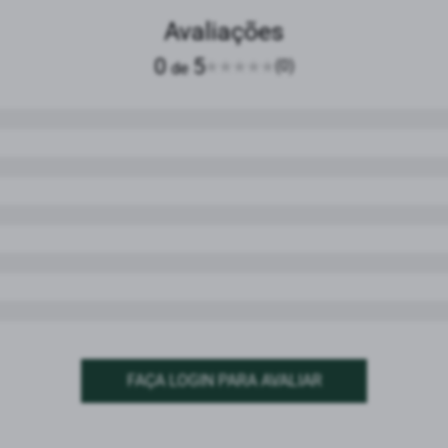
Avaliações
0
5
(0)
de
FAÇA LOGIN PARA AVALIAR