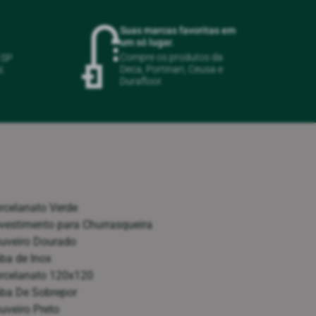
Suas marcas favoritas em
um só lugar.
Compre os produtos da
m SP
Deca, Portinari, Ceusa e
l.
Durafloor.
rcelanato Verde
vestimento para Churrasqueira
uveiro Dourado
ba de Inox
rcelanato 120x120
ba De Sobrepor
uveiro Preto