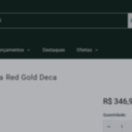
ançamentos
Destaques
Ofertas
a Red Gold Deca
R$ 346,
Quantidade: