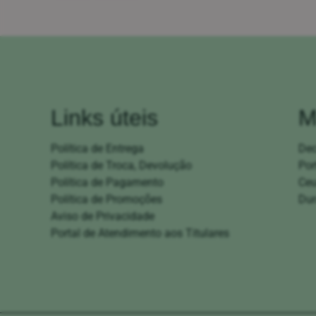
Links úteis
M
Política de Entrega
De
Política de Troca, Devolução
Por
Política de Pagamento
Ce
Política de Promoções
Dur
Aviso de Privacidade
Portal de Atendimento aos Titulares