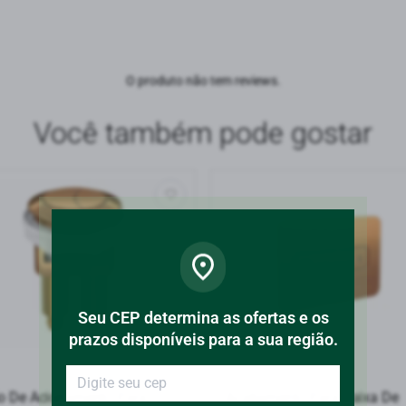
O produto não tem reviews.
Você também pode gostar
Seu CEP determina as ofertas e os
prazos disponíveis para a sua região.
o De Acionamento Para
Acabamento Para Caixa De