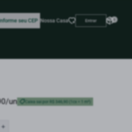
Informe seu CEP
Nossa Casa
0
Entrar
90/un
Caixa sai por R$ 346,90 (1cx = 1 m²)