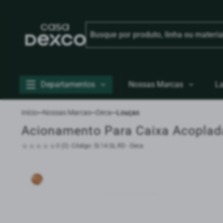
Departamentos
Nossas Marcas
L
Início
Nossas Marcas
Deca
Louças
Acionamento Para Caixa Acoplad
0 (0) -
Código: SI.14.GL.RD - Deca