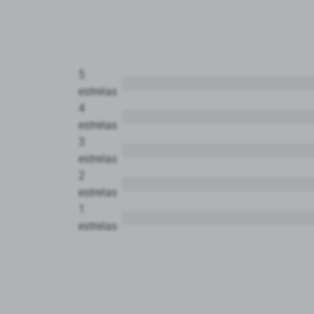
5
estrelas
4
estrelas
3
estrelas
2
estrelas
1
estrelas