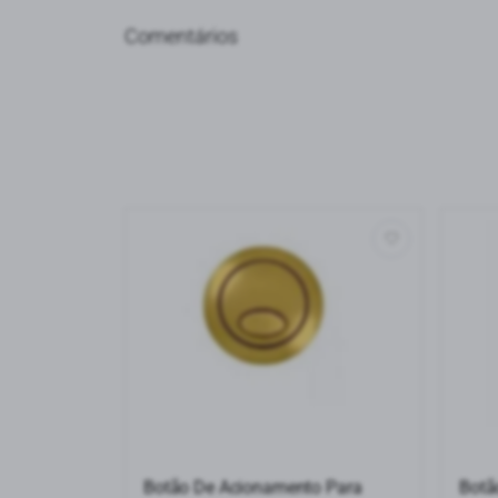
Comentários
Ordenar avaliações
Botão De Acionamento Para
Botã