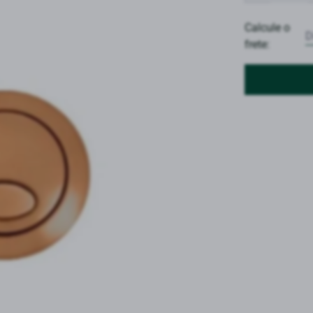
Calcule o
frete: