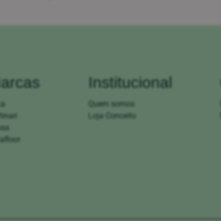
arcas
Institucional
ca
Quem somos
tinari
Loja Conceito
usa
afloor