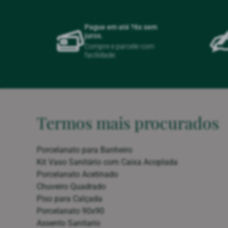
Pague em até ?6x sem
juros.
Compre e parcele com
facilidade.
Termos mais procurados
Porcelanato para Banheiro
Kit Vaso Sanitário com Caixa Acoplada
Porcelanato Acetinado
Chuveiro Quadrado
Piso para Calçada
Porcelanato 90x90
Assento Sanitario