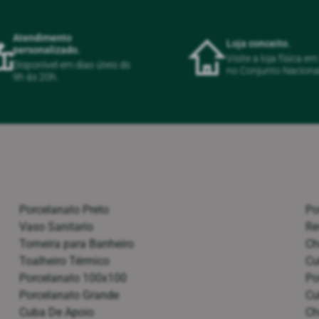
Atendimento
Loja conceito.
personalizado.
Visite a loja física e
Disponível em dias úteis ds
no Conjunto Naciona
9h ás 20h.
Porcelanato Preto
Po
Vaso Sanitario
Re
Torneira para Banheiro
Ch
Toalheiro Térmico
Cu
Porcelanato 100x100
Po
Porcelanato Grande
Cu
Cuba De Apoio
Ch