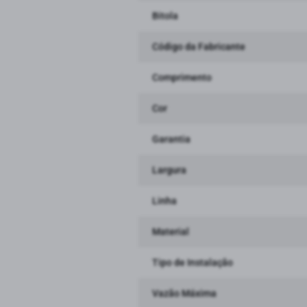
Bitola
Código da Fabricante
Comprimento
Cor
Garantia
Largura
Linha
Material
Tipo de Instalação
Vazão Máxima