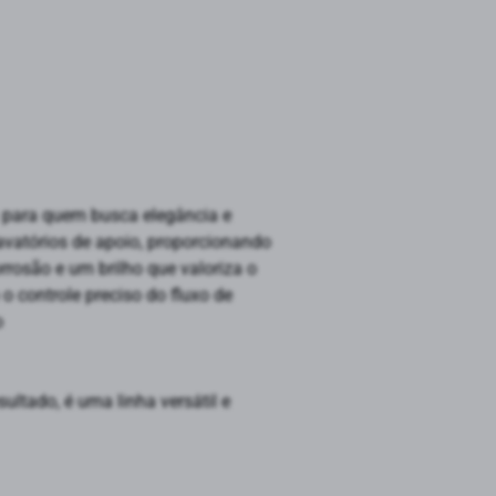
a para quem busca elegância e
avatórios de apoio, proporcionando
rrosão e um brilho que valoriza o
o controle preciso do fluxo de
o
ltado, é uma linha versátil e