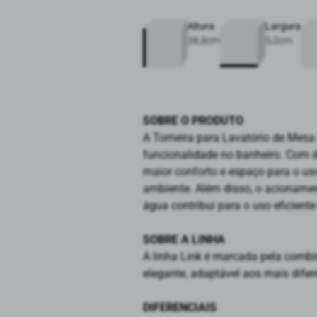
Altura
Largura
38,8cm
5,0cm
SOBRE O PRODUTO
A Torneira para Lavatório de Mes
funcionalidade no banheiro. Com de
maior conforto e espaço para o uso
ambiente. Além disso, o acionament
água contribui para o uso eficient
SOBRE A LINHA
A linha Link é marcada pela combin
elegante, adaptável aos mais dife
DIFERENCIAIS