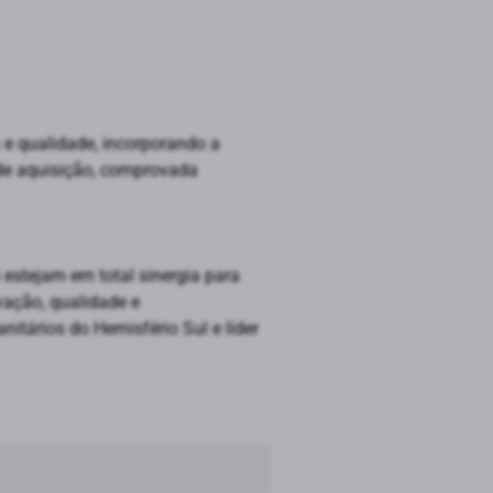
 e qualidade, incorporando a
a de aquisição, comprovada
 estejam em total sinergia para
vação, qualidade e
itários do Hemisfério Sul e líder