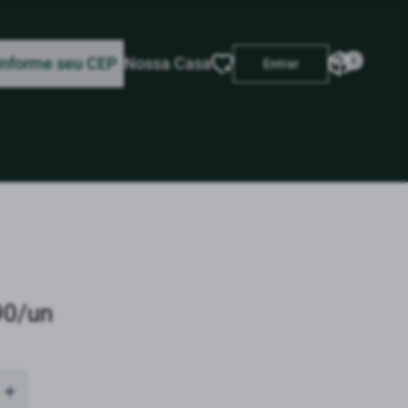
Informe seu CEP
Nossa Casa
0
Entrar
90/un