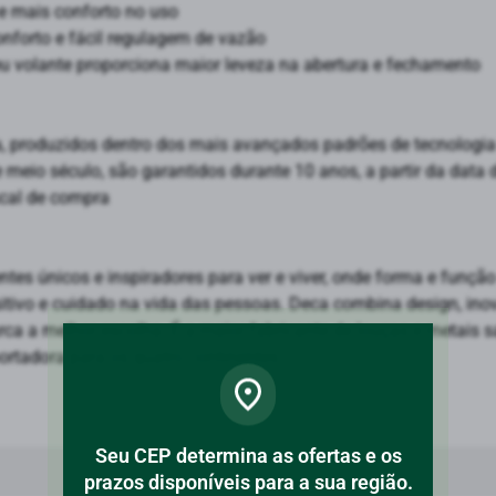
 e mais conforto no uso
onforto e fácil regulagem de vazão
seu volante proporciona maior leveza na abertura e fechamento
a, produzidos dentro dos mais avançados padrões de tecnologia
e meio século, são garantidos durante 10 anos, a partir da dat
scal de compra
es únicos e inspiradores para ver e viver, onde forma e função
sitivo e cuidado na vida das pessoas. Deca combina design, ino
a a melhor escolha. É a maior fabricante de louças e metais san
ortadora para os quatro continentes
Seu CEP determina as ofertas e os
38,8
prazos disponíveis para a sua região.