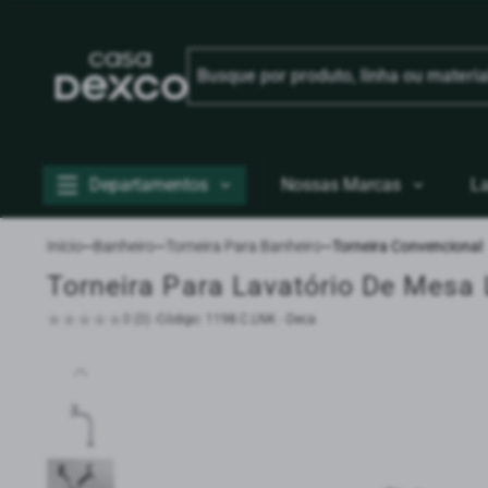
Departamentos
Nossas Marcas
L
Início
Banheiro
Torneira Para Banheiro
Torneira Convencional
Torneira Para Lavatório De Mesa
0 (0) -
Código: 1198.C.LNK - Deca