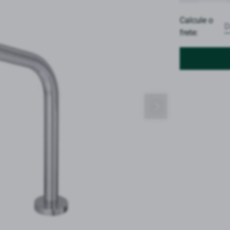
Calcule o
frete: