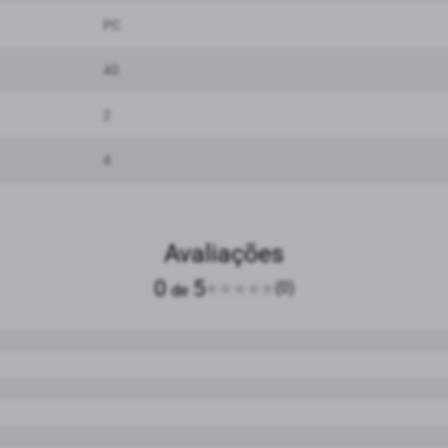
PC
40
2
4
Avaliações
0
5
(0)
de