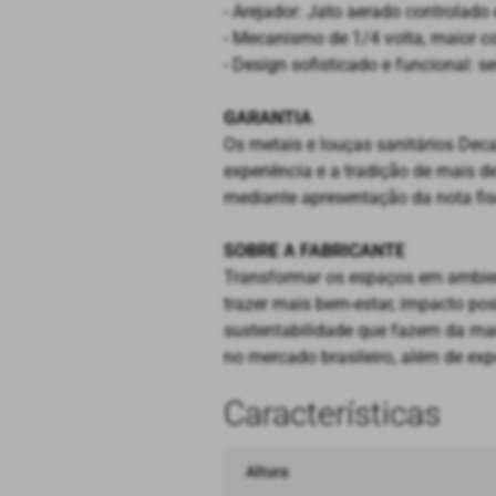
- Arejador: Jato aerado controlado
- Mecanismo de 1/4 volta, maior c
- Design sofisticado e funcional: 
GARANTIA
Os metais e louças sanitários Dec
experiência e a tradição de mais d
mediante apresentação da nota fi
SOBRE A FABRICANTE
Transformar os espaços em ambient
trazer mais bem-estar, impacto po
sustentabilidade que fazem da marc
no mercado brasileiro, além de exp
Características
Altura