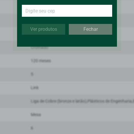
1/2"
1198.C.LNK
Ver produtos
Fechar
19,8
Cromado
120 meses
5
Link
Liga de Cobre (bronze e latão),Plásticos de Engenharia
Mesa
6