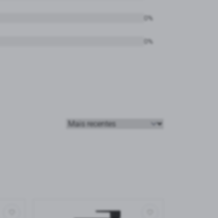
0%
0%