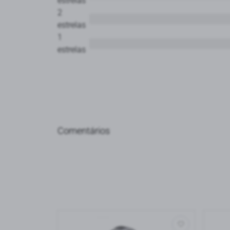
estrelas
2
estrelas
1
estrelas
Comentários
Ordenar avaliações