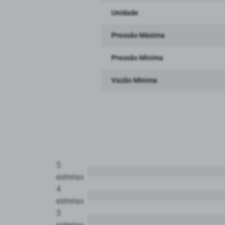
Unidade
Pressão Máxima
Pressão Mínima
Vazão Mínima
5
estrelas
4
estrelas
3