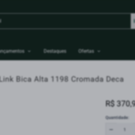
ançamentos
Destaques
Ofertas
 Link Bica Alta 1198 Cromada Deca
R$ 370,
Quantidade: