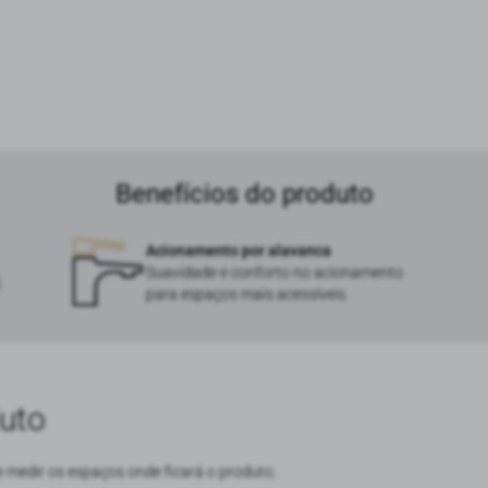
Benefícios do produto
Acionamento por alavanca
Suavidade e conforto no acionamento
.
para espaços mais acessíveis.
uto
e medir os espaços onde ficará o produto.