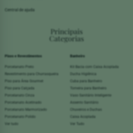
Central de ajuda
Principais
Categorias
Pisos e Revestimentos
Banheiro
Porcelanato Preto
Kit Bacia com Caixa Acoplada
Revestimento para Churrasqueira
Ducha Higiênica
Piso para Área Gourmet
Cuba para Banheiro
Piso para Calçada
Torneira para Banheiro
Porcelanato Cinza
Vaso Sanitário Inteligente
Porcelanato Acetinado
Assento Sanitário
Porcelanato Marmorizado
Chuveiros e Duchas
Porcelanato Polido
Caixa Acoplada
Ver tudo
Ver Tudo