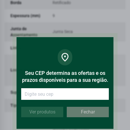
Borda
Retificado
Espessura (mm)
9
Junta de
Junta Seca
Assentamento
Linha
Marancangalha Sbe
USO 6 - Uso em todas as
dependências residenciais e
Locais de Uso
Seu CEP determina as ofertas e os
ambientes comerciais de tráfego
prazos disponíveis para a sua região.
intenso
Superfície
Natural
Tipo
Porcelanato
Ver produtos
Fechar
V3: Variação Moderada -A
intensidade de cor de cada peça e