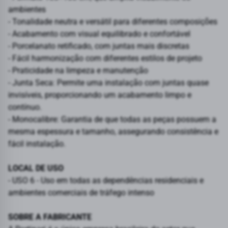
ambientes
- Tonalidade neutra e versátil para diferentes composições
- Acabamento com visual equilibrado e confortável
- Porcelanato retificado, com juntas mais discretas
- Fácil harmonização com diferentes estilos de projeto
- Praticidade na limpeza e manutenção
- Junta Seca: Permite uma instalação com juntas quase
invisíveis, proporcionando um acabamento limpo e
contínuo.
- Monocalibre: Garantia de que todas as peças possuem a
mesma espessura e tamanho, assegurando consistência e
fácil instalação.
LOCAL DE USO
- USO 6 - Uso em todas as dependências residenciais e
ambientes comerciais de tráfego intenso
SOBRE A FABRICANTE