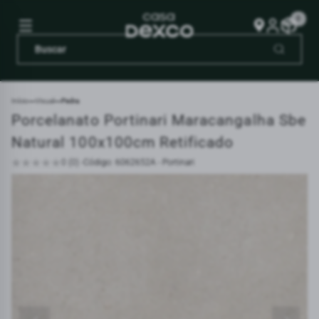
0
Início
Visual
Pedra
Porcelanato Portinari Maracangalha Sbe
Natural 100x100cm Retificado
0 (0) -
Código: 6062652A - Portinari