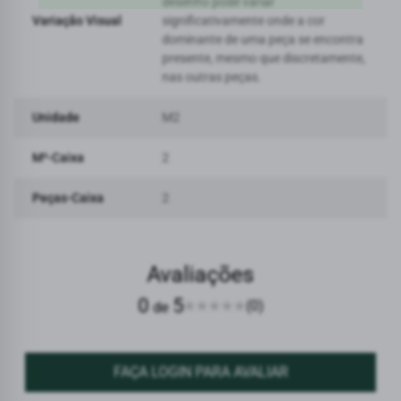
desenho pode variar
Variação Visual
significativamente onde a cor
dominante de uma peça se encontra
presente, mesmo que discretamente,
nas outras peças.
Unidade
M2
M²-Caixa
2
Peças-Caixa
2
Avaliações
0
5
(0)
de
FAÇA LOGIN PARA AVALIAR