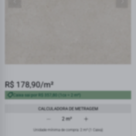
R$ 178,90/m²
Caixa sai por R$ 357,80 (1cx = 2 m²)
CALCULADORA DE METRAGEM
Área calculada em metros quadrados
Unidade mínima de compra: 2 m² (1 Caixa)