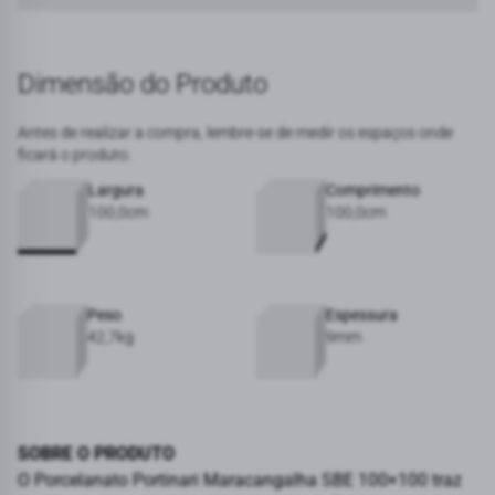
Dimensão do Produto
Antes de realizar a compra, lembre-se de medir os espaços onde
ficará o produto.
Largura
Comprimento
100,0cm
100,0cm
Peso
Espessura
42,7kg
9mm
SOBRE O PRODUTO
O Porcelanato Portinari Maracangalha SBE 100×100 traz