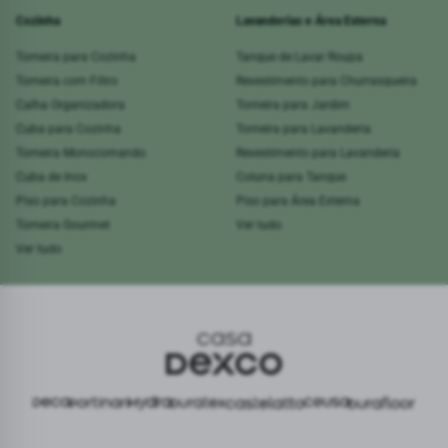
Cozinha
Lavanderias e Área Externa
Torneira para Cozinha
Tanque de Lavar Roupa
Torneira com Filtro
Revestimento para Churrasqueira
Calha Organizadora
Torneira para Jardim
Cuba para Cozinha
Torneira para Lavanderia
Torneira Monocomando
Revestimento para Lavanderia
Cuba de Inox
Coluna para Tanque
Piso para Cozinha
Piso para Área Externa
Torneira Gourmet
Ver tudo
Ver tudo
DX Store S.A | CNPJ 16.564.523/0001-09 Av. Paulista, 1938 - Bela Vista - São Paulo/SP - Cep