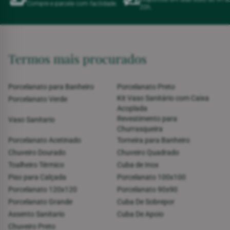
Compre e parcele com facilidade.
20h.
Termos mais procurados
Porcelanato para Banheiro
Porcelanato Preto
Kit Vaso Sanitário com Caixa
Porcelanato Verde
Acoplada
Revestimento para
Vaso Sanitario
Churrasqueira
Porcelanato Acetinado
Torneira para Banheiro
Chuveiro Dourado
Chuveiro Quadrado
Toalheiro Térmico
Cuba de Inox
Piso para Calçada
Porcelanato 100x100
Porcelanato 120x120
Porcelanato 90x90
Porcelanato Grande
Cuba De Sobrepor
Assento Sanitario
Cuba De Apoio
Chuveiro Preto