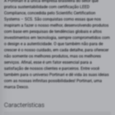
A Portinari é a única empresa brasileira do setor que
pratica sustentabilidade com certificação LEED
Compliance, concedida pelo Scientific Certification
Systems – SCS. São conquistas como essas que nos
inspiram a fazer o nosso melhor, desenvolvendo produtos
com base em pesquisas de tendências globais e altos
investimentos em tecnologia, sempre comprometidos com
o design e a autenticidade. O que também não para de
crescer é o nosso cuidado, em cada detalhe, para oferecer
não somente os melhores produtos, mas os melhores
serviços. Afinal, esse é um fator essencial para a
satisfação de nossos clientes e parceiros. Entre você
também para o universo Portinari e dê vida às suas ideias
com as nossas infinitas possibilidades! Portinari, uma
marca Dexco.
Características