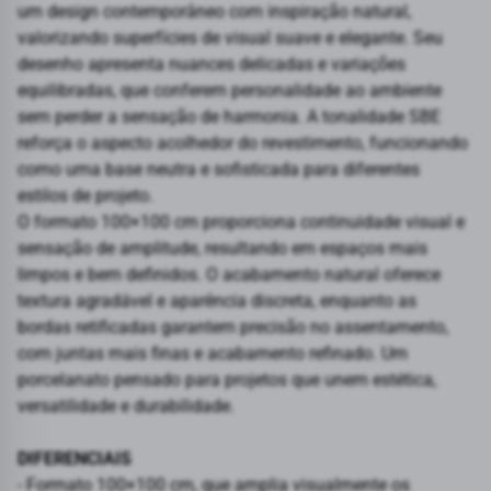
um design contemporâneo com inspiração natural,
valorizando superfícies de visual suave e elegante. Seu
desenho apresenta nuances delicadas e variações
equilibradas, que conferem personalidade ao ambiente
sem perder a sensação de harmonia. A tonalidade SBE
reforça o aspecto acolhedor do revestimento, funcionando
como uma base neutra e sofisticada para diferentes
estilos de projeto.
O formato 100×100 cm proporciona continuidade visual e
sensação de amplitude, resultando em espaços mais
limpos e bem definidos. O acabamento natural oferece
textura agradável e aparência discreta, enquanto as
bordas retificadas garantem precisão no assentamento,
com juntas mais finas e acabamento refinado. Um
porcelanato pensado para projetos que unem estética,
versatilidade e durabilidade.
DIFERENCIAIS
- Formato 100×100 cm, que amplia visualmente os