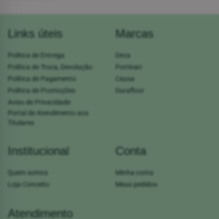
Links úteis
Marcas
Política de Entrega
Deca
Política de Troca, Devolução
Portinari
Política de Pagamento
Ceusa
Política de Promoções
Durafloor
Aviso de Privacidade
Portal de Atendimento aos
Titulares
Institucional
Conta
Quem somos
Minha conta
Loja Conceito
Meus pedidos
Atendimento