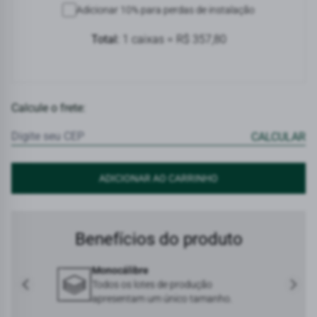
Adicionar 10% para perdas de instalação
Considerar perda de material
Total:
1 caixas = R$ 357,80
Calcule o frete:
Benefícios do produto
Monocálibre
e entre as
Todos os lotes de produção
apresentam um único tamanho.