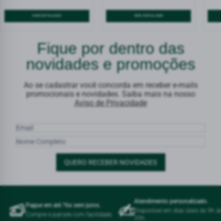
VER DETALHES
VER DETALHES
Fique por dentro das
novidades e promoções
Ao se cadastrar você concorda em receber e-mails
promocionais e novidades. Saiba mais na nosso
Aviso de Privacidade
QUERO RECEBER NOVIDADES
Atendimento personalizado.
Pague em até ?6x sem juros.
Disponível em dias úteis ds 9h á
Compre e parcele com facilidade.
20h.