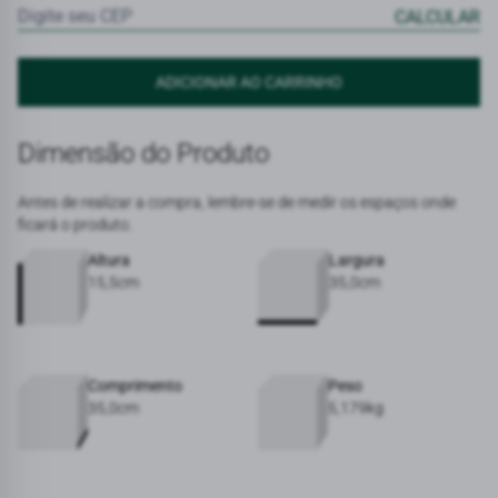
Dimensão do Produto
Antes de realizar a compra, lembre-se de medir os espaços onde
ficará o produto.
Altura
Largura
15,5cm
35,0cm
Comprimento
Peso
35,0cm
5,179kg