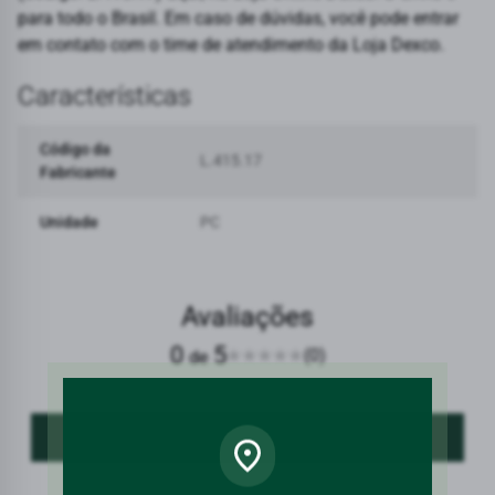
para todo o Brasil. Em caso de dúvidas, você pode entrar
em contato com o time de atendimento da Loja Dexco.
Características
Código da
L.415.17
Fabricante
Unidade
PC
Avaliações
0
5
(0)
de
FAÇA LOGIN PARA AVALIAR