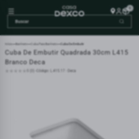
0
Início
Banheiro
Cuba Para Banheiro
Cuba De Embutir
Cuba De Embutir Quadrada 30cm L415
Branco Deca
0 (0) -
Código: L.415.17 - Deca