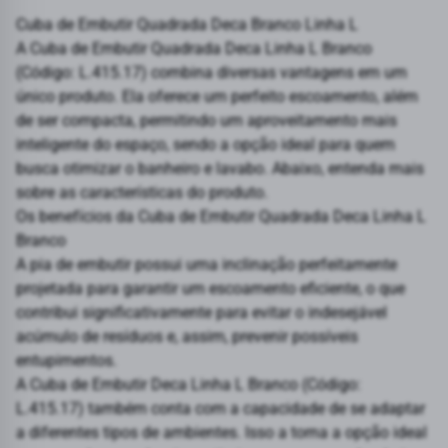
Cuba de Embutir Quadrada Deca Branco Linha L
A Cuba de Embutir Quadrada Deca Linha L Branco
(Código: L.415.17) combina diversas vantagens em um
único produto. Ela oferece um perfeito escoamento, além
de ser compacta, permitindo um aproveitamento mais
inteligente do espaço, sendo a opção ideal para quem
busca otimizar o banheiro e lavabo. Abaixo, entenda mais
sobre as características do produto.
Os benefícios da Cuba de Embutir Quadrada Deca Linha L
Branco
A pia de embutir possui uma inclinação perfeitamente
projetada para garantir um escoamento eficiente, o que
contribui significativamente para evitar o indesejável
acúmulo de resíduos e, assim, prevenir possíveis
entupimentos.
A Cuba de Embutir Deca Linha L Branco (Código:
L.415.17) também conta com a capacidade de se adaptar
a diferentes tipos de ambientes. Isso a torna a opção ideal