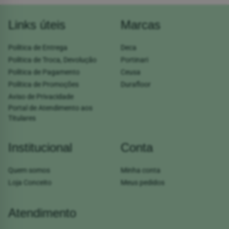
Links úteis
Marcas
Política de Entrega
Deca
Política de Troca, Devolução
Portinari
Política de Pagamento
Ceusa
Política de Promoções
Durafloor
Aviso de Privacidade
Portal de Atendimento aos
Titulares
Institucional
Conta
Quem somos
Minha conta
Loja Conceito
Meus pedidos
Atendimento