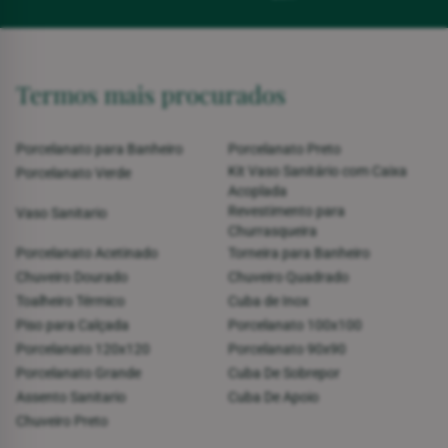
Termos mais procurados
Porcelanato para Banheiro
Porcelanato Preto
Kit Vaso Sanitário com Caixa
Porcelanato Verde
Acoplada
Revestimento para
Vaso Sanitario
Churrasqueira
Porcelanato Acetinado
Torneira para Banheiro
Chuveiro Dourado
Chuveiro Quadrado
Toalheiro Térmico
Cuba de Inox
Piso para Calçada
Porcelanato 100x100
Porcelanato 120x120
Porcelanato 90x90
Porcelanato Grande
Cuba De Sobrepor
Assento Sanitario
Cuba De Apoio
Chuveiro Preto