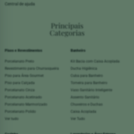
Central de ajuda
Principais
Categorias
Pisos e Revestimentos
Banheiro
Porcelanato Preto
Kit Bacia com Caixa Acoplada
Revestimento para Churrasqueira
Ducha Higiênica
Piso para Área Gourmet
Cuba para Banheiro
Piso para Calçada
Torneira para Banheiro
Porcelanato Cinza
Vaso Sanitário Inteligente
Porcelanato Acetinado
Assento Sanitário
Porcelanato Marmorizado
Chuveiros e Duchas
Porcelanato Polido
Caixa Acoplada
Ver tudo
Ver Tudo