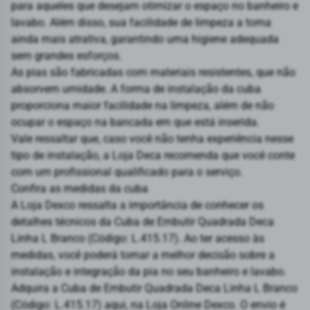
para aqueles que desejam otimizar o espaço no banheiro e
lavabo. Além disso, sua facilidade de limpeza a torna
ainda mais atrativa, garantindo uma higiene adequada
sem grandes esforços.
As pias são fabricadas com materiais resistentes, que não
absorvem umidade. A forma de instalação da cuba
proporciona maior facilidade na limpeza, além de não
ocupar o espaço na bancada em que está inserida.
Vale ressaltar que, caso você não tenha experiência nesse
tipo de instalação, a Loja Deca recomenda que você conte
com um profissional qualificado para o serviço.
Confira as medidas da cuba
A Loja Dexco ressalta a importância de conhecer os
detalhes técnicos da Cuba de Embutir Quadrada Deca
Linha L Branco (Código: L.415.17). Ao ter acesso às
medidas, você poderá tomar a melhor decisão sobre a
instalação e integração da pia no seu banheiro e lavabo.
Adquira a Cuba de Embutir Quadrada Deca Linha L Branco
(Código: L.415.17) aqui, na Loja Online Dexco. O envio é