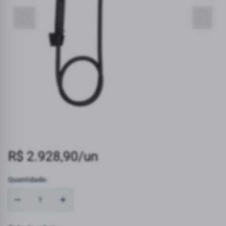
R$ 2.928,90/un
Quantidade: