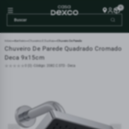
0
Início
Banheiro
Chuveiros E Duchas
Chuveiro De Parede
Chuveiro De Parede Quadrado Cromado
Deca 9x15cm
0 (0) -
Código: 2082.C.STD - Deca