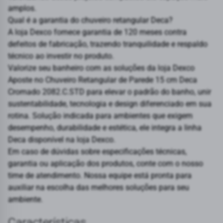
amplos.
Qual é a garantia do chuveiro retangular Deca?
A loja Dexco fornece garantia de 120 meses contra
defeitos de fabricação, trazendo tranquilidade e respaldo
técnico ao investir no produto.
Valorize seu banheiro com as soluções da loja Dexco
Aposte no Chuveiro Retangular de Parede 15 cm Deca
Cromado 2082.C.STD para elevar o padrão do banho, unir
sustentabilidade, tecnologia e design diferenciado em sua
rotina. Solução indicada para ambientes que exigem
desempenho, durabilidade e estética, ele integra a linha
Deca disponível na loja Dexco.
Em caso de dúvidas sobre especificações técnicas,
garantia ou aplicação dos produtos, conte com o nosso
time de atendimento. Nossa equipe está pronta para
auxiliar na escolha das melhores soluções para seu
ambiente.
Características