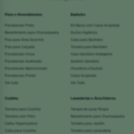
Pisos e Revestimentos
Banheiro
Porcelanato Preto
Kit Bacia com Caixa Acoplada
Revestimento para Churrasqueira
Ducha Higiênica
Piso para Área Gourmet
Cuba para Banheiro
Piso para Calçada
Torneira para Banheiro
Porcelanato Cinza
Vaso Sanitário Inteligente
Porcelanato Acetinado
Assento Sanitário
Porcelanato Marmorizado
Chuveiros e Duchas
Porcelanato Polido
Caixa Acoplada
Ver tudo
Ver Tudo
Cozinha
Lavanderias e Área Externa
Torneira para Cozinha
Tanque de Lavar Roupa
Torneira com Filtro
Revestimento para Churrasqueira
Calha Organizadora
Torneira para Jardim
Cuba para Cozinha
Torneira para Lavanderia