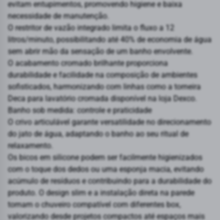
evitam entupimentos, promovendo higiene e baixa
necessidade de manutenção.
O restritor de vazão integrado limita o fluxo a 12
litros/minuto, possibilitando até 40% de economia de água
sem abrir mão da sensação de um banho envolvente.
O acabamento cromado brilhante proporciona
durabilidade e facilidade na composição de ambientes
sofisticados, harmonizando com linhas como a torneira
Deca para lavatório cromada disponível na loja Dexco.
Banho sob medida: controle e praticidade
O crivo articulável garante versatilidade no direcionamento
do jato de água, adaptando o banho ao seu ritual de
relaxamento.
Os bicos em silicone podem ser facilmente higienizados
com o toque dos dedos ou uma esponja macia, evitando
acúmulo de resíduos e contribuindo para a durabilidade do
produto. O design slim e a instalação direta na parede
tornam o chuveiro compatível com diferentes box,
valorizando desde projetos compactos até espaços mais