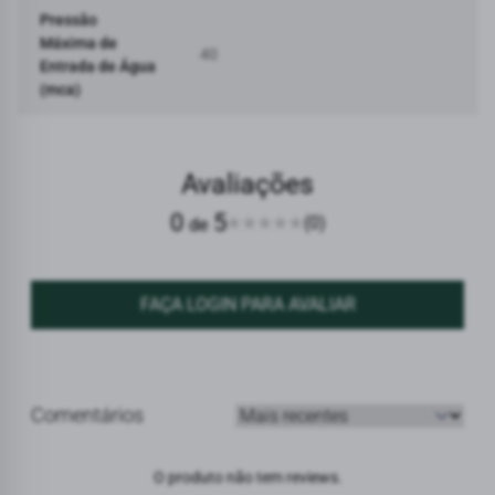
Pressão
Máxima de
40
Entrada de Água
(mca)
Avaliações
0
5
(0)
de
FAÇA LOGIN PARA AVALIAR
Comentários
Ordenar avaliações
O produto não tem reviews.