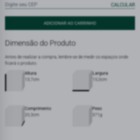
Dimensão do Produto
Antes de realizar a compra, lembre-se de medir os espaços onde
ficará o produto.
Altura
Largura
13,7cm
15,0cm
Comprimento
Peso
20,3cm
371g