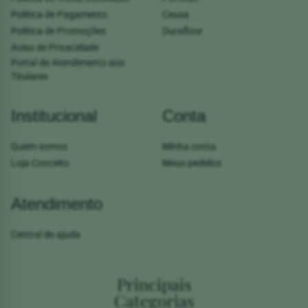
Política de Pagamento
Ceusa
Política de Promoções
Durafloor
Aviso de Privacidade
Portal de Atendimento aos
Titulares
Institucional
Conta
Quem somos
Minha conta
Loja Conceito
Meus pedidos
Atendimento
Central de ajuda
Principais
Categorias