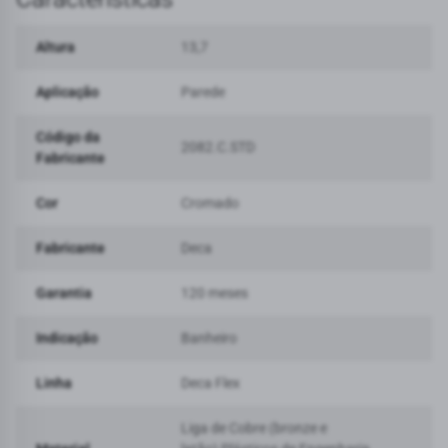
Altura
13,7
Aplicação
Parede
Código da
2082.C.STD
Fabricante
Cor
Cromado
Fabricante
Deca
Garantia
120 meses
Indicação
Banheiro
Linha
Deca Flex
Liga de Cobre (bronze e