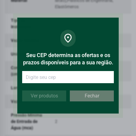
Material
latão),Plásticos de Engenharia,
Elastômeros
Tipo de
Parede
Instalação
Vazão Máxima
12
Unidade
PC
Seu CEP determina as ofertas e os
prazos disponíveis para a sua região.
Comprimento
20,3
(cm)
Largura (cm)
15
Ver produtos
Fechar
Vazão Mínima
9
Pressão Mínima
de Entrada de
2
Água (mca)