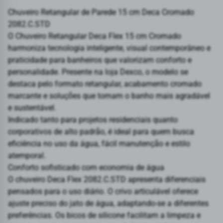
Chuveiro Retangular de Parede 15 cm Deca Cromado
2082.C.STD
O Chuveiro Retangular Deca Flex 15 cm Cromado
harmoniza tecnologia inteligente, visual contemporâneo e
praticidade para banheiros que valorizam conforto e
personalidade. Presente na loja Dexco, o modelo se
destaca pelo formato retangular, acabamento cromado
marcante e soluções que tornam o banho mais agradável
e sustentável.
Indicado tanto para projetos residenciais quanto
corporativos de alto padrão, é ideal para quem busca
eficiência no uso da água, fácil manutenção e estilo
atemporal.
Conforto sofisticado com economia de água
O chuveiro Deca Flex 2082.C.STD apresenta diferenciais
pensados para o uso diário. O crivo articulável oferece
ajuste preciso do jato de água, adaptando-se a diferentes
preferências. Os bicos de silicone facilitam a limpeza e