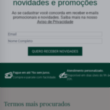
novidades e promoções
Ao se cadastrar você concorda em receber e-mails
promocionais e novidades. Saiba mais na nosso
Aviso de Privacidade
QUERO RECEBER NOVIDADES
Atendimento personalizado.
Pague em até ?6x sem juros.
Disponível em dias úteis ds 9h á
Compre e parcele com facilidade.
20h.
Termos mais procurados