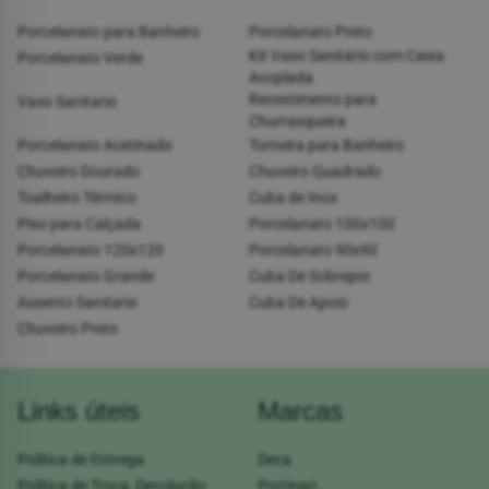
Porcelanato para Banheiro
Porcelanato Preto
Kit Vaso Sanitário com Caixa
Porcelanato Verde
Acoplada
Revestimento para
Vaso Sanitario
Churrasqueira
Porcelanato Acetinado
Torneira para Banheiro
Chuveiro Dourado
Chuveiro Quadrado
Toalheiro Térmico
Cuba de Inox
Piso para Calçada
Porcelanato 100x100
Porcelanato 120x120
Porcelanato 90x90
Porcelanato Grande
Cuba De Sobrepor
Assento Sanitario
Cuba De Apoio
Chuveiro Preto
Links úteis
Marcas
Política de Entrega
Deca
Política de Troca, Devolução
Portinari