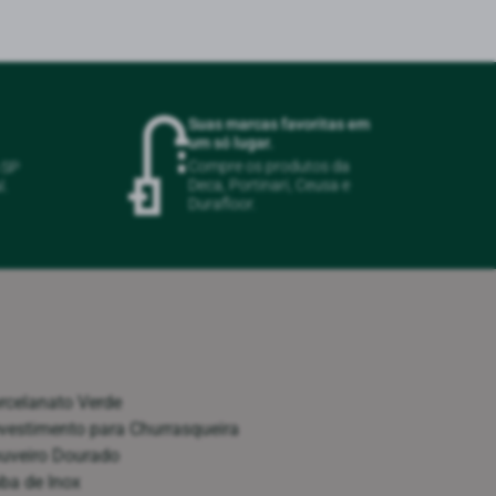
Suas marcas favoritas em
um só lugar.
Compre os produtos da
m SP
Deca, Portinari, Ceusa e
l.
Durafloor.
rcelanato Verde
vestimento para Churrasqueira
uveiro Dourado
ba de Inox