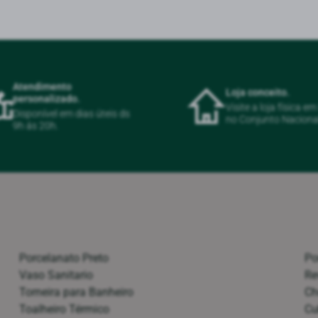
Atendimento
Loja conceito.
personalizado.
Visite a loja física e
Disponível em dias úteis ds
no Conjunto Naciona
9h ás 20h.
Porcelanato Preto
Po
Vaso Sanitario
Re
Torneira para Banheiro
Ch
Toalheiro Térmico
Cu