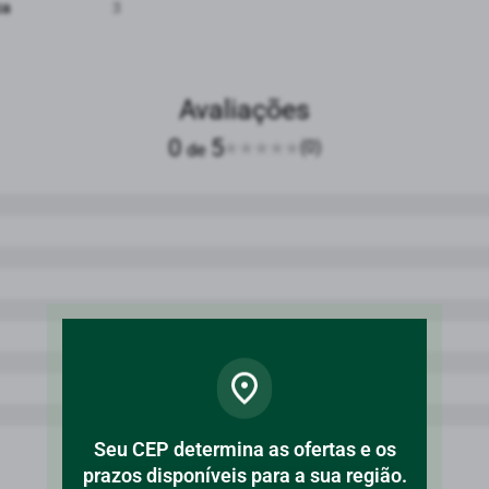
ca
3
Avaliações
0
5
(0)
de
Seu CEP determina as ofertas e os
prazos disponíveis para a sua região.