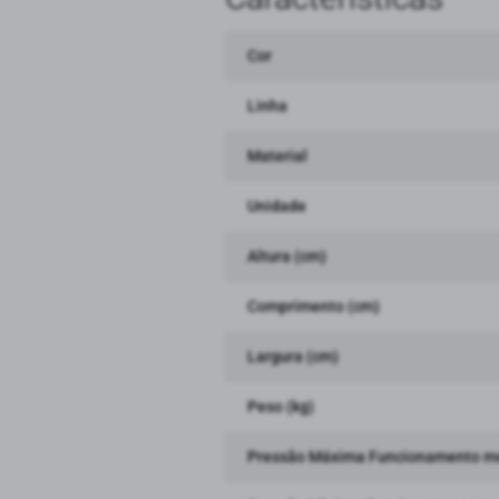
Cor
Linha
Material
Unidade
Altura (cm)
Comprimento (cm)
Largura (cm)
Peso (kg)
Pressão Máxima Funcionamento m