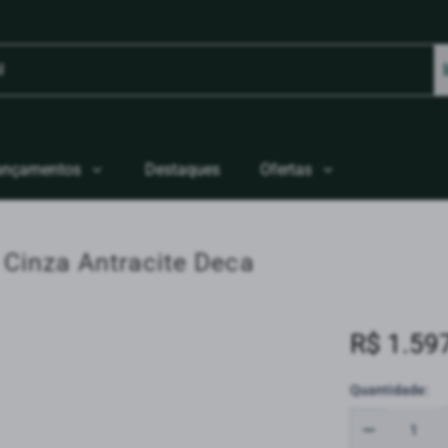
ançamentos
Destaques
Ofertas
 Cinza Antracite Deca
R$ 1.59
Quantidade: