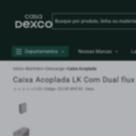
Departamentos
Nossas Marcas
L
Início
Banheiro
Descarga
Caixa Acoplada
Caixa Acoplada LK Com Dual flux
0 (0) -
Código: CD.23F.SFAT.85 - Deca