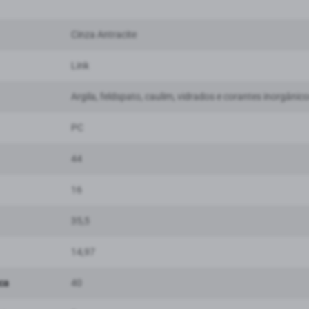
Cinza Antracite
Link
Argila, feldspato, caulim, vidrados e corantes inorgânico
PC
44
16
35,5
14,97
ca
40