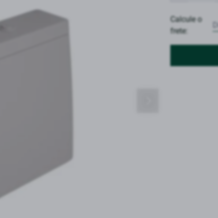
Calcule o
frete: