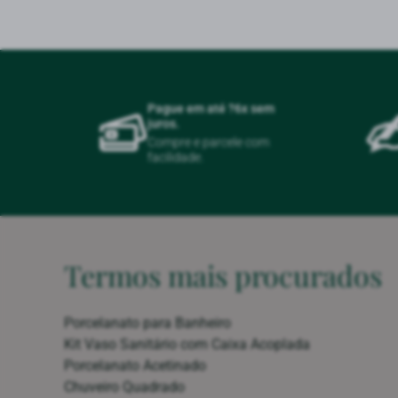
Pague em até ?6x sem
juros.
Compre e parcele com
facilidade.
Termos mais procurados
Porcelanato para Banheiro
Kit Vaso Sanitário com Caixa Acoplada
Porcelanato Acetinado
Chuveiro Quadrado