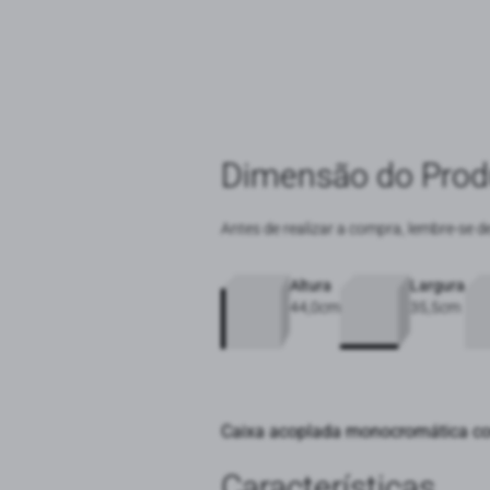
Dimensão do Prod
Antes de realizar a compra, lembre-se d
Altura
Largura
44,0cm
35,5cm
Caixa acoplada monocromática co
Características