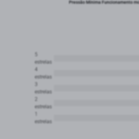
Pressão Mínima Funcionamento m
5
estrelas
4
estrelas
3
estrelas
2
estrelas
1
estrelas