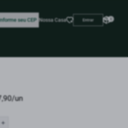
Informe seu CEP
Nossa Casa
0
Entrar
7,90/un