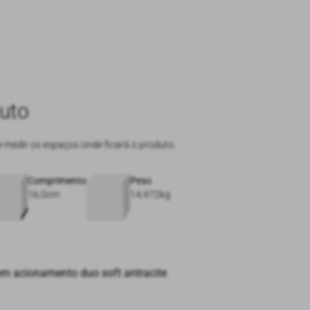
uto
e medir os espaços onde ficará o produto.
Comprimento
Peso
16,0cm
14,972kg
m acionamento duo soft antracite