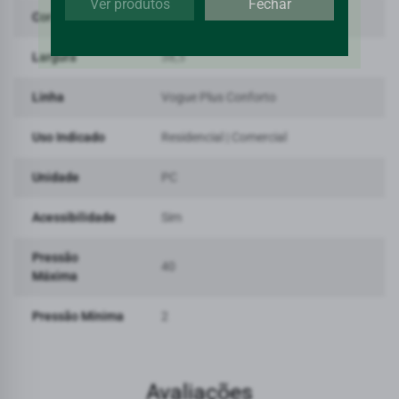
Ver produtos
Fechar
Cor
Branco
Largura
38,5
Linha
Vogue Plus Conforto
Uso Indicado
Residencial | Comercial
Unidade
PC
Acessibilidade
Sim
Pressão
40
Máxima
Pressão Mínima
2
Avaliações