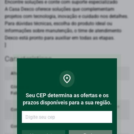
Encontre soluções e conte com suporte especializado
A Casa Dexco oferece soluções que complementam
projetos com tecnologia, inovação e cuidado nos detalhes.
Para dúvidas técnicas, escolha do produto ideal ou
informações sobre manutenção, o time de atendimento
Dexco está pronto para auxiliar em todas as etapas.
]
Características
Altura
38,5
Código da
CDC.01F.17
Fabricante
Seu CEP determina as ofertas e os
prazos disponíveis para a sua região.
Argila, feldspato, caulim, vidrados e
Composição
corantes inorgânicos
Comprimento
15,5