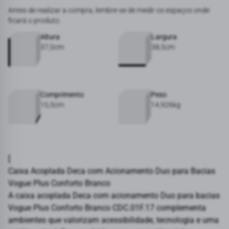
Antes de realizar a compra, lembre-se de medir os espaços onde
ficará o produto.
Altura
Largura
37,0cm
38,5cm
Comprimento
Peso
15,5cm
14,926kg
[
Caixa Acoplada Deca com Acionamento Duo para Bacias
Vogue Plus Conforto Branco
A caixa acoplada
Deca
com acionamento Duo para bacias
Vogue Plus Conforto Branco CDC.01F.17 complementa
ambientes que valorizam acessibilidade, tecnologia e uma