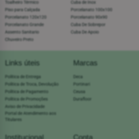
Toalheiro Térmico
Cuba de Inox
Piso para Calçada
Porcelanato 100x100
Porcelanato 120x120
Porcelanato 90x90
Porcelanato Grande
Cuba De Sobrepor
Assento Sanitario
Cuba De Apoio
Chuveiro Preto
Links úteis
Marcas
Política de Entrega
Deca
Política de Troca, Devolução
Portinari
Política de Pagamento
Ceusa
Política de Promoções
Durafloor
Aviso de Privacidade
Portal de Atendimento aos
Titulares
Institucional
Conta