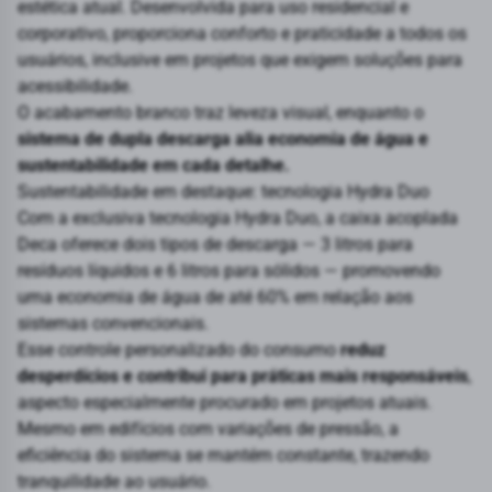
estética atual. Desenvolvida para uso residencial e
corporativo, proporciona conforto e praticidade a todos os
usuários, inclusive em projetos que exigem soluções para
acessibilidade.
O acabamento branco traz leveza visual, enquanto o
sistema de dupla descarga alia economia de água e
sustentabilidade em cada detalhe.
Sustentabilidade em destaque: tecnologia Hydra Duo
Com a exclusiva tecnologia Hydra Duo, a caixa acoplada
Deca oferece dois tipos de descarga — 3 litros para
resíduos líquidos e 6 litros para sólidos — promovendo
uma economia de água de até 60% em relação aos
sistemas convencionais.
Esse controle personalizado do consumo
reduz
desperdícios e contribui para práticas mais responsáveis
,
aspecto especialmente procurado em projetos atuais.
Mesmo em edifícios com variações de pressão, a
eficiência do sistema se mantém constante, trazendo
tranquilidade ao usuário.