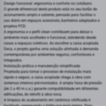
Design funcional: ergonomia e conforto no cotidiano
O grande diferencial deste produto está no seu botão de
acionamento amplo e saliente, pensado para facilitar o
uso diário em espaços acessíveis, banheiros adaptados e
projetos PCD.
A ergonomia e o perfil clean contribuem para deixar o
ambiente mais acolhedor e funcional, atendendo desde
casas a espaços coletivos. Ao escolher a caixa acoplada
Deca, o projeto ganha uma solução alinhada à demanda
contemporânea por ambientes seguros, confortáveis e
integrados.
Instalação prática e manutenção simplificada
Projetada para tornar o processo de instalação mais
rápido e seguro, a caixa acoplada chega à obra com
sistemas internos pré-montados. A ampla faixa de pressão
(de 2 a 40 m.c.a.) garante compatibilidade em diferentes
edificações, do retrofit à obra nova.
A limpeza do acabamento em cerâmica vitrificada é
facilitada, preservando o brilho por mais tempo. Para