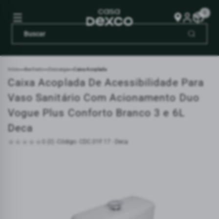
0
Início
Banheiro
Descarga
Caixa Acoplada
Caixa Acoplada De Acessibilidade Para
Vaso Sanitário Com Acionamento Duo
Vogue Plus Conforto Branco 3 e 6L
Deca
0 (0) -
Código: CDC.01F.17 - Deca