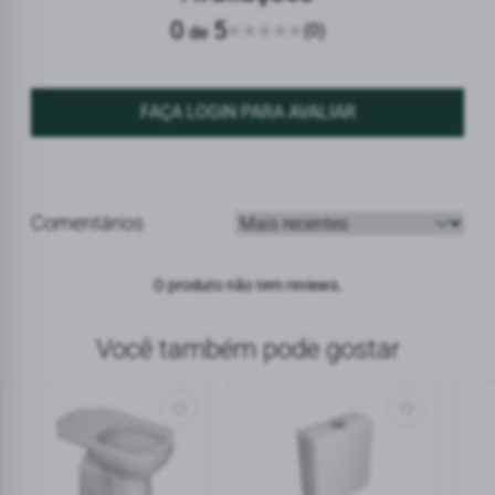
0
5
(0)
de
FAÇA LOGIN PARA AVALIAR
Comentários
Ordenar avaliações
O produto não tem reviews.
Você também pode gostar