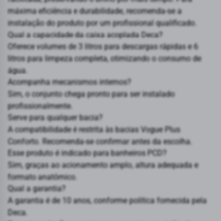
máxima eficiência e durabilidade, recomenda-se a
instalação do produto por um profissional qualificado.
Qual a capacidade da caixa acoplada Deca?
Oferece volumes de 3 litros para descargas rápidas e 6
litros para limpeza completa, otimizando o consumo de
água.
Acompanha mecanismos internos?
Sim, o conjunto chega pronto para ser instalado
profissionalmente.
Serve para qualquer bacia?
A compatibilidade é restrita às bacias Vogue Plus
Conforto. Recomenda-se confirmar antes da escolha.
Esse produto é indicado para banheiros PCD?
Sim, graças ao acionamento amplo, altura adequada e
formato anatômico.
Qual a garantia?
A garantia é de 10 anos, conforme política fornecida pela
Deca.