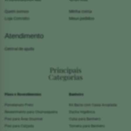
Quem somos
Minha conta
Loja Conceito
Meus pedidos
Atendimento
Central de ajuda
Principais
Categorias
Pisos e Revestimentos
Banheiro
Porcelanato Preto
Kit Bacia com Caixa Acoplada
Revestimento para Churrasqueira
Ducha Higiênica
Piso para Área Gourmet
Cuba para Banheiro
Piso para Calçada
Torneira para Banheiro