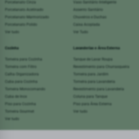
Porcelanato Cinza
Vaso Sanitário Inteligente
Porcelanato Acetinado
Assento Sanitário
Porcelanato Marmorizado
Chuveiros e Duchas
Porcelanato Polido
Caixa Acoplada
Ver tudo
Ver Tudo
Cozinha
Lavanderias e Área Externa
Torneira para Cozinha
Tanque de Lavar Roupa
Torneira com Filtro
Revestimento para Churrasqueira
Calha Organizadora
Torneira para Jardim
Cuba para Cozinha
Torneira para Lavanderia
Torneira Monocomando
Revestimento para Lavanderia
Cuba de Inox
Coluna para Tanque
Piso para Cozinha
Piso para Área Externa
Torneira Gourmet
Ver tudo
Ver tudo