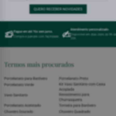
QUERO RECEBER NOVIDADES
Atendimento personalizado.
Pague em até ?6x sem juros.
Disponível em dias úteis ds 9h á
Compre e parcele com facilidade.
20h.
Termos mais procurados
Porcelanato para Banheiro
Porcelanato Preto
Kit Vaso Sanitário com Caixa
Porcelanato Verde
Acoplada
Revestimento para
Vaso Sanitario
Churrasqueira
Porcelanato Acetinado
Torneira para Banheiro
Chuveiro Dourado
Chuveiro Quadrado