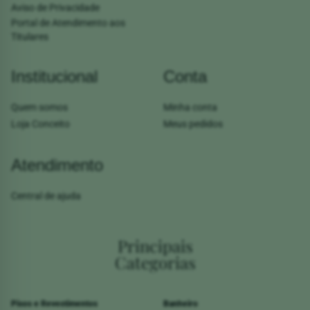
Aviso de Privacidade
Portal de Atendimento aos
Titulares
Institucional
Conta
Quem somos
Minha conta
Loja Conceito
Meus pedidos
Atendimento
Central de ajuda
Principais
Categorias
Pisos e Revestimentos
Banheiro