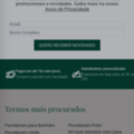
promocionais e novidades. Saiba mais na nosso
Aviso de Privacidade
QUERO RECEBER NOVIDADES
Atendimento personalizado.
Pague em até ?6x sem juros.
Disponível em dias úteis ds 9h á
Compre e parcele com facilidade.
20h.
Termos mais procurados
Porcelanato para Banheiro
Porcelanato Preto
Kit Vaso Sanitário com Caixa
Porcelanato Verde