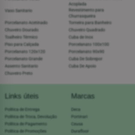
Acoplada
Revestimento para
Vaso Sanitario
Churrasqueira
Porcelanato Acetinado
Torneira para Banheiro
Chuveiro Dourado
Chuveiro Quadrado
Toalheiro Térmico
Cuba de Inox
Piso para Calçada
Porcelanato 100x100
Porcelanato 120x120
Porcelanato 90x90
Porcelanato Grande
Cuba De Sobrepor
Assento Sanitario
Cuba De Apoio
Chuveiro Preto
Links úteis
Marcas
Política de Entrega
Deca
Política de Troca, Devolução
Portinari
Política de Pagamento
Ceusa
Política de Promoções
Durafloor