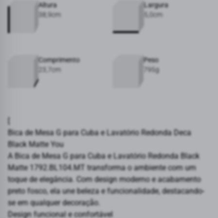
Altura
Largura
38,9cm
5,0cm
Comprimento
Peso
23,7cm
795g
[
Bica de Mesa G para Cuba e Lavatório Redonda Deca
Black Matte You
A Bica de Mesa G para Cuba e Lavatório Redonda Black
Matte 1792.BL104.MT transforma o ambiente com um
toque de elegância. Com design moderno e acabamento
preto fosco, ela une beleza e funcionalidade, destacando-
se em qualquer decoração.
Design funcional e confortável