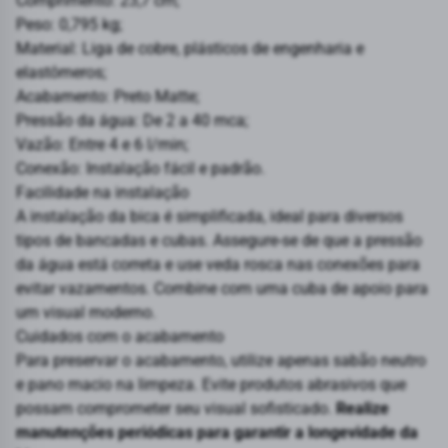
Comprimento: 23,7 cm;
Peso: 0,795 kg;
Material: Liga de cobre, plásticos de engenharia e
elastômeros;
Acabamento: Preto Matte;
Pressão da água: De 2 a 40 mca;
Vazão: Entre 4 e 6 l/min;
Conexão: Instalação fácil e padrão.
Facilidade na instalação
A instalação da bica é simplificada, ideal para diversos
tipos de bancadas e cubas. Assegure-se de que a pressão
da água está correta e use veda rosca nas conexões para
evitar vazamentos. Combine com uma
cuba de apoio
para
um visual moderno.
Cuidados com o acabamento
Para preservar o acabamento, utilize apenas sabão neutro
e pano macio na limpeza. Evite produtos abrasivos que
possam comprometer seu visual sofisticado.
Realize
manutenções periódicas para garantir a longevidade da