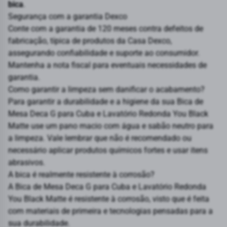
bica
.
Segurança com a garantia Dexco
Conte com a garantia de 120 meses contra defeitos de
fabricação, típica de produtos da Casa Dexco,
assegurando confiabilidade e suporte ao consumidor.
Mantenha a nota fiscal para eventuais necessidades de
garantia.
Como garantir a limpeza sem danificar o acabamento?
Para garantir a durabilidade e a higiene da sua Bica de
Mesa Deca G para Cuba e Lavatório Redonda You Black
Matte use um pano macio com água e sabão neutro para
a limpeza. Vale lembrar que não é recomendado ou
necessário aplicar produtos químicos fortes e usar itens
abrasivos.
A bica é realmente resistente à corrosão?
A Bica de Mesa Deca G para Cuba e Lavatório Redonda
You Black Matte é resistente à corrosão, visto que é feita
com materiais de primeira e tecnologias pensadas para a
sua durabilidade.