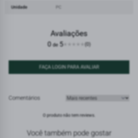
Unidade
PC
Avaliações
0
5
(0)
de
FAÇA LOGIN PARA AVALIAR
Comentários
Ordenar avaliações
O produto não tem reviews.
Você também pode gostar