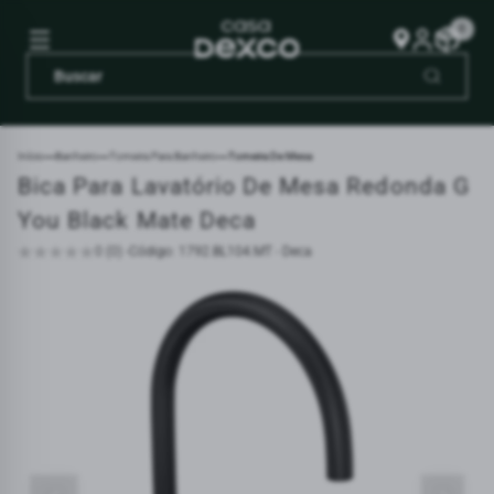
0
Início
Banheiro
Torneira Para Banheiro
Torneira De Mesa
Bica Para Lavatório De Mesa Redonda G
You Black Mate Deca
0 (0) -
Código: 1792.BL104.MT - Deca