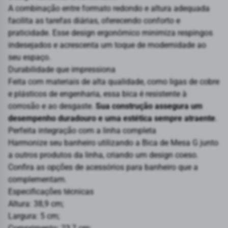
A combinação entre formato redondo e altura adequada
facilita as tarefas diárias, oferecendo conforto e
praticidade. Esse design ergonômico minimiza respingos
indesejados e acrescenta um toque de modernidade ao
seu espaço.
Durabilidade que impressiona
Feita com materiais de alta qualidade, como ligas de cobre
e plásticos de engenharia, essa bica é resistente à
corrosão e ao desgaste.
Sua construção assegura um
desempenho duradouro e uma estética sempre atraente
.
Perfeita integração com a linha completa
Harmonize seu banheiro utilizando a Bica de Mesa G junto
a outros produtos da linha, criando um design coeso.
Confira as opções de
acessórios para banheiro
que a
complementam.
Especificações técnicas
Altura: 38,9 cm;
Largura: 5 cm;