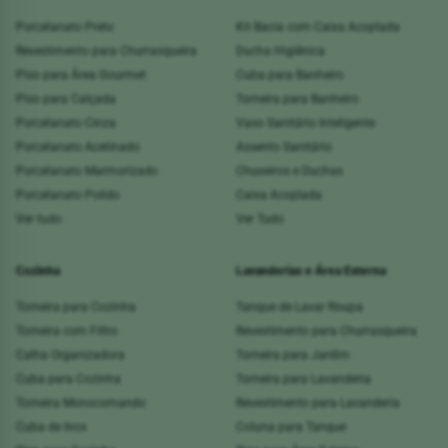
Porcelanato Preto
Kit Bacia com Caixa Acoplada
Revestimento para Churrasqueira
Ducha Higiênica
Piso para Área Gourmet
Cuba para Banheiro
Piso para Calçada
Torneira para Banheiro
Porcelanato Cinza
Vaso Sanitário Inteligente
Porcelanato Acetinado
Assento Sanitário
Porcelanato Marmorizado
Chuveiros e Duchas
Porcelanato Polido
Caixa Acoplada
Ver tudo
Ver Tudo
Cozinha
Lavanderias e Área Externa
Torneira para Cozinha
Tanque de Lavar Roupa
Torneira com Filtro
Revestimento para Churrasqueira
Calha Organizadora
Torneira para Jardim
Cuba para Cozinha
Torneira para Lavanderia
Torneira Monocomando
Revestimento para Lavanderia
Cuba de Inox
Coluna para Tanque