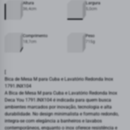
Altura
Largura
36,4cm
5,0cm
Comprimento
Peso
18,7cm
715g
[
Bica de Mesa M para Cuba e Lavatório Redonda Inox
1791.INX104
A Bica de Mesa M para Cuba e Lavatório Redonda Inox
Deca You 1791.INX104 é indicada para quem busca
ambientes marcados por inovação, tecnologia e alta
durabilidade. No design minimalista e formato redondo,
integra-se com elegância a banheiros e lavabos
contemporâneos, enquanto o inox oferece resistência e