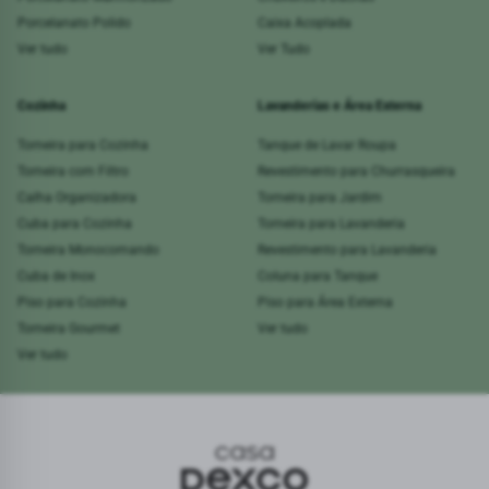
Porcelanato Polido
Caixa Acoplada
Ver tudo
Ver Tudo
Cozinha
Lavanderias e Área Externa
Torneira para Cozinha
Tanque de Lavar Roupa
Torneira com Filtro
Revestimento para Churrasqueira
Calha Organizadora
Torneira para Jardim
Cuba para Cozinha
Torneira para Lavanderia
Torneira Monocomando
Revestimento para Lavanderia
Cuba de Inox
Coluna para Tanque
Piso para Cozinha
Piso para Área Externa
Torneira Gourmet
Ver tudo
Ver tudo