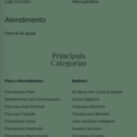
Loja Conceito
Meus pedidos
Atendimento
Central de ajuda
Principais
Categorias
Pisos e Revestimentos
Banheiro
Porcelanato Preto
Kit Bacia com Caixa Acoplada
Revestimento para Churrasqueira
Ducha Higiênica
Piso para Área Gourmet
Cuba para Banheiro
Piso para Calçada
Torneira para Banheiro
Porcelanato Cinza
Vaso Sanitário Inteligente
Porcelanato Acetinado
Assento Sanitário
Porcelanato Marmorizado
Chuveiros e Duchas