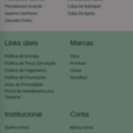
Porcelanato Grande
Cuba De Sobrepor
Assento Sanitario
Cuba De Apoio
Chuveiro Preto
Links úteis
Marcas
Política de Entrega
Deca
Política de Troca, Devolução
Portinari
Política de Pagamento
Ceusa
Política de Promoções
Durafloor
Aviso de Privacidade
Portal de Atendimento aos
Titulares
Institucional
Conta
Quem somos
Minha conta