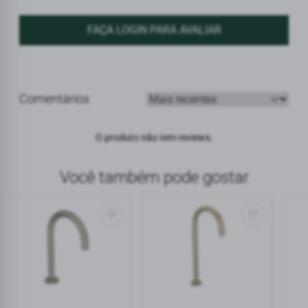
FAÇA LOGIN PARA AVALIAR
Comentários
Ordenar avaliações
O produto não tem reviews.
Você também pode gostar