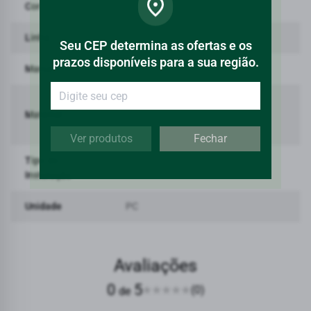
Cor
Inox
Linha
Deca You
Seu CEP determina as ofertas e os
prazos disponíveis para a sua região.
Marca
Deca
Liga de Cobre (bronze e
Material
latão),Plásticos de
Engenharia,Elastômeros
Ver produtos
Fechar
Tipo de
Mesa
Instalação
Unidade
PC
Avaliações
0
5
(0)
de