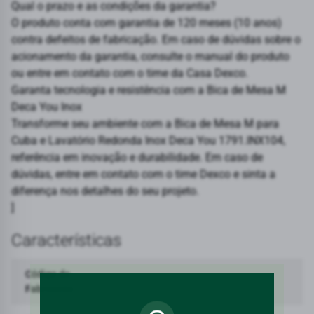
Qual o prazo e as condições da garantia?
O produto conta com garantia de 120 meses (10 anos)
contra defeitos de fabricação. Em caso de dúvidas sobre o
acionamento da garantia, consulte o manual do produto
ou entre em contato com o time da Casa Dexco.
Garanta tecnologia e resistência com a Bica de Mesa M
Deca You Inox
Transforme seu ambiente com a Bica de Mesa M para
Cuba e Lavatório Redonda Inox Deca You 1791.INX104,
referência em inovação e durabilidade. Em caso de
dúvidas, entre em contato com o time Dexco e sinta a
diferença nos detalhes do seu projeto.
]
Características
Código do
1791.INX104
Fabricante