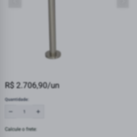
R$ 2.706,90/un
Quantidade:
Calcule o frete: