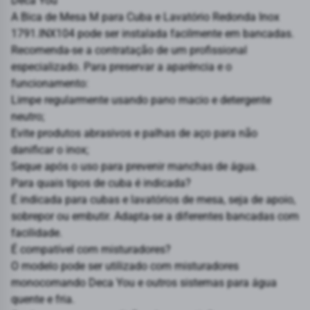
Deca You
A Bica de Mesa M para Cuba e Lavatório Redonda Inox
1791.INX104 pode ser instalada facilmente em bancadas.
Recomenda-se a contratação de um profissional
especializado. Para preservar a aparência e o
funcionamento:
Limpe regularmente usando pano macio e detergente
neutro;
Evite produtos abrasivos e palhas de aço para não
danificar o inox;
Seque após o uso para prevenir manchas de água.
Para quais tipos de cuba é indicada?
É indicada para cubas e lavatórios de mesa, seja de apoio,
sobrepor ou embutir. Adapta-se a diferentes bancadas com
facilidade.
É compatível com misturadores?
O modelo pode ser utilizado com misturadores
monocomando Deca You e outros sistemas para água
quente e fria.