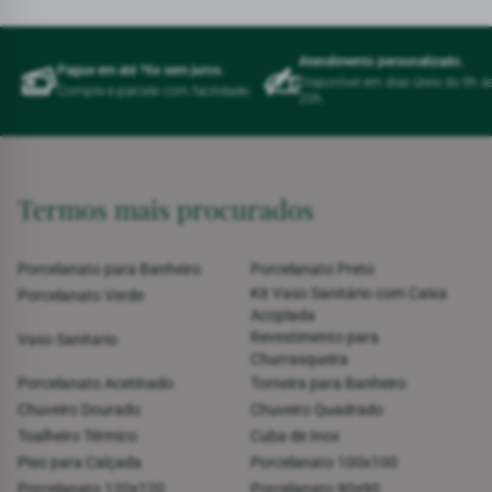
Atendimento personalizado.
Pague em até ?6x sem juros.
Disponível em dias úteis ds 9h á
Compre e parcele com facilidade.
20h.
Termos mais procurados
Porcelanato para Banheiro
Porcelanato Preto
Kit Vaso Sanitário com Caixa
Porcelanato Verde
Acoplada
Revestimento para
Vaso Sanitario
Churrasqueira
Porcelanato Acetinado
Torneira para Banheiro
Chuveiro Dourado
Chuveiro Quadrado
Toalheiro Térmico
Cuba de Inox
Piso para Calçada
Porcelanato 100x100
Porcelanato 120x120
Porcelanato 90x90