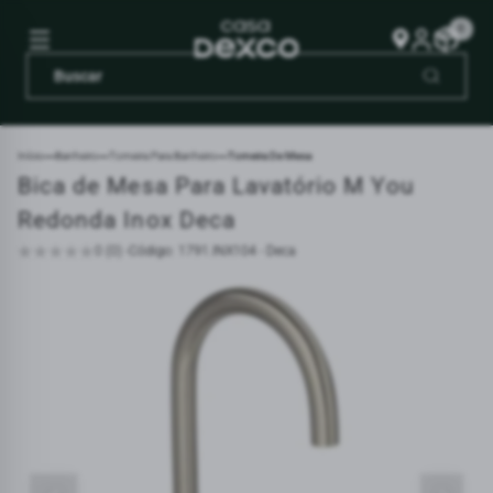
0
Início
Banheiro
Torneira Para Banheiro
Torneira De Mesa
Bica de Mesa Para Lavatório M You
Redonda Inox Deca
0 (0) -
Código: 1791.INX104 - Deca