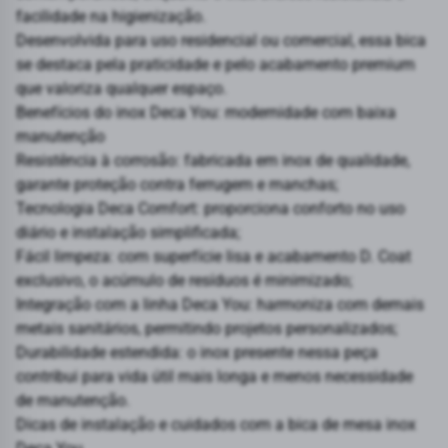
facilidade na higienização.
Desenvolvida para uso residencial ou comercial, essa bica
se destaca pela praticidade e pelo acabamento premium
que valoriza qualquer espaço.
Benefícios do inox Deca You: modernidade com baixa
manutenção
Resistência à corrosão: fabricada em inox de qualidade,
garante proteção contra ferrugem e manchas;
Tecnologia Deca Comfort: proporciona conforto no uso
diário e instalação simplificada;
Fácil limpeza: com superfície lisa e acabamento D. Coat
exclusivo, o acúmulo de resíduos é minimizado;
Integração com a linha Deca You: harmoniza com demais
metais sanitários, permitindo projetos personalizados;
Durabilidade estendida: o inox presente nessa peça
contribui para vida útil mais longa e menos necessidade
de manutenção.
Dicas de instalação e cuidados com a bica de mesa inox