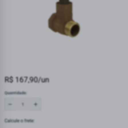
R$ 167,90/un
Quantidade:
Calcule o frete: