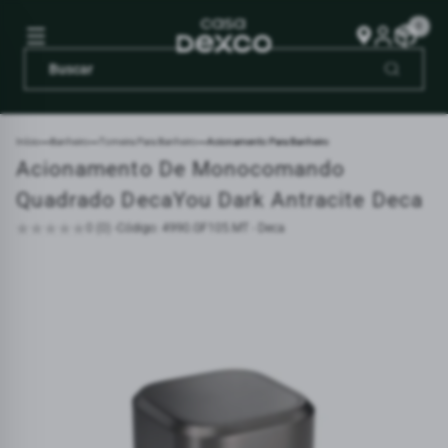
0
Início
Banheiro
Torneira Para Banheiro
Acionamento Para Banheiro
Acionamento De Monocomando
Quadrado DecaYou Dark Antracite Deca
0 (0) -
Código: 4990.GF105.MT - Deca