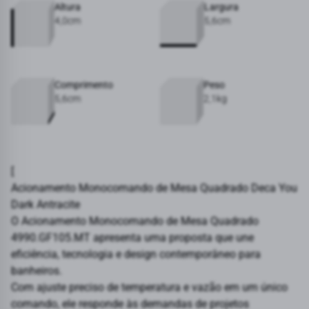
Altura
Largura
4,0cm
5,6cm
Comprimento
Peso
5,6cm
2,1kg
[
Acionamento Monocomando de Mesa Quadrado Deca You
Dark Antracite
O Acionamento Monocomando de Mesa Quadrado
4990.GF105.MT apresenta uma proposta que une
eficiência, tecnologia e design contemporâneo para
banheiros.
Com ajuste preciso de temperatura e vazão em um único
comando, ele responde às demandas de projetos