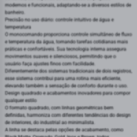
modernos e funcionais, adaptando-se a diversos estilos de
banheiro.
Precisão no uso diário: controle intuitivo de água e
temperatura
O monocomando proporciona controle simultâneo de fluxo
e temperatura da água, tornando tarefas cotidianas mais
práticas e confortáveis. Sua tecnologia interna assegura
movimentos suaves e silenciosos, permitindo que o
usuário faça ajustes finos com facilidade.
Diferentemente dos sistemas tradicionais de dois registros,
esse sistema contribui para uma rotina mais eficiente,
elevando também a sensação de conforto durante o uso.
Design quadrado e acabamentos inovadores para compor
qualquer estilo
O formato quadrado, com linhas geométricas bem
definidas, harmoniza com diferentes tendências do design
de interiores, do industrial ao minimalista.
A linha se destaca pelas opções de acabamento, como