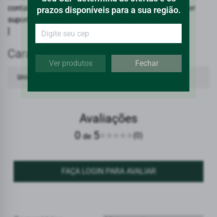
contato com o atendimento especializado para receber
prazos disponíveis para a sua região.
suporte completo na escolha do equipamento ideal.
]
Características
Ver produtos
Fechar
Unidade
PC
Avaliações
0
5
(0)
de
FAÇA LOGIN PARA AVALIAR