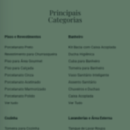
Principais
Categorias
Pisos e Revestimentos
Banheiro
Porcelanato Preto
Kit Bacia com Caixa Acoplada
Revestimento para Churrasqueira
Ducha Higiênica
Piso para Área Gourmet
Cuba para Banheiro
Piso para Calçada
Torneira para Banheiro
Porcelanato Cinza
Vaso Sanitário Inteligente
Porcelanato Acetinado
Assento Sanitário
Porcelanato Marmorizado
Chuveiros e Duchas
Porcelanato Polido
Caixa Acoplada
Ver tudo
Ver Tudo
Cozinha
Lavanderias e Área Externa
Torneira para Cozinha
Tanque de Lavar Roupa