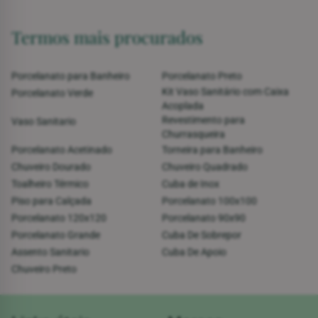
Termos mais procurados
Porcelanato para Banheiro
Porcelanato Preto
Kit Vaso Sanitário com Caixa
Porcelanato Verde
Acoplada
Revestimento para
Vaso Sanitario
Churrasqueira
Porcelanato Acetinado
Torneira para Banheiro
Chuveiro Dourado
Chuveiro Quadrado
Toalheiro Térmico
Cuba de Inox
Piso para Calçada
Porcelanato 100x100
Porcelanato 120x120
Porcelanato 90x90
Porcelanato Grande
Cuba De Sobrepor
Assento Sanitario
Cuba De Apoio
Chuveiro Preto