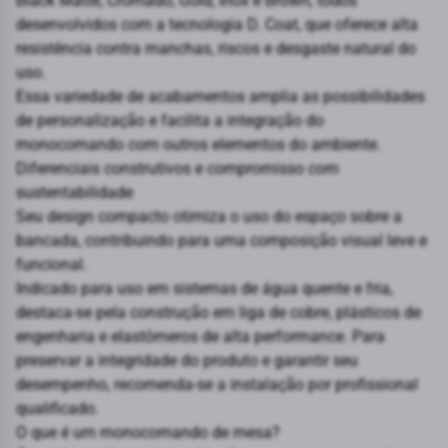
Black Matte, Cromado, Gold, Inox e Brown, todos
desenvolvidos com a tecnologia D. Coat, que oferece alta
resistência contra manchas, riscos e desgaste natural do
uso.
Essa variedade de acabamentos amplia as possibilidades
de personalização e facilita a integração do
monocomando com outros elementos do ambiente.
Diferenciais construtivos e compromisso com
sustentabilidade
Seu design compacto otimiza o uso do espaço sobre a
bancada, contribuindo para uma composição visual leve e
funcional.
Indicado para uso em sistemas de água quente e fria,
destaca-se pela construção em liga de cobre, plásticos de
engenharia e elastômeros de alta performance. Para
preservar a integridade do produto e garantir seu
desempenho, recomenda-se a instalação por profissional
qualificado.
O que é um monocomando de mesa?