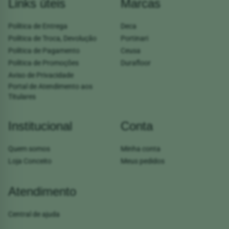
Links úteis
Marcas
Política de Entrega
Deca
Política de Troca, Devolução
Portinari
Política de Pagamento
Ceusa
Política de Promoções
Durafloor
Aviso de Privacidade
Portal de Atendimento aos
Titulares
Institucional
Conta
Quem somos
Minha conta
Loja Conceito
Meus pedidos
Atendimento
Central de ajuda