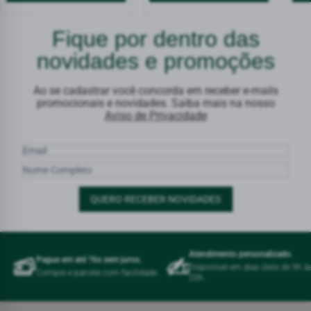
Fique por dentro das
novidades e promoções
Ao se cadastrar você concorda em receber e-mails
promocionais e novidades. Saiba mais na nosso
Aviso de Privacidade
QUERO RECEBER NOVIDADES
Atendimento personalizado.
Pague em até ?6x sem juros.
Disponível em dias úteis ds 9h á
Compre e parcele com facilidade.
20h.