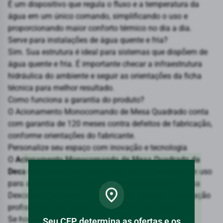
É um dispositivo que regula o fluxo e a temperatura da
água em um único comando, simplificando o uso e
proporcionando maior conforto térmico no dia a dia.
Serve para instalações de água quente e fria?
Sim. Sua estrutura é ideal para sistemas que dispõem de
água quente e fria. É importante checar a infraestrutura
hidráulica do ambiente e seguir as orientações da ficha
técnica para melhor resultado.
Como funciona a garantia do produto?
O Acionamento Monocomando de Mesa Quadrado conta
com garantia de 120 meses contra defeitos de fabricação,
conforme orientações do fabricante.
Personalize seu espaço com inovação e tecnologia
O
Acionamento Monocomando de Mesa Quadrado da
Deca
reúne inovação, design marcante e facilidade de uso
para ambientes que valorizam personalidade. Na Casa
Dexco, você encontra acabamentos variados e orientação
profissional para extrair o máximo do seu projeto.
Se houver dúvidas sobre compatibilidade, entre em
Seu CEP determina as ofertas e os