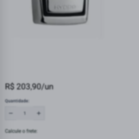
R$ 203,90/un
Quantidade:
Calcule o frete: