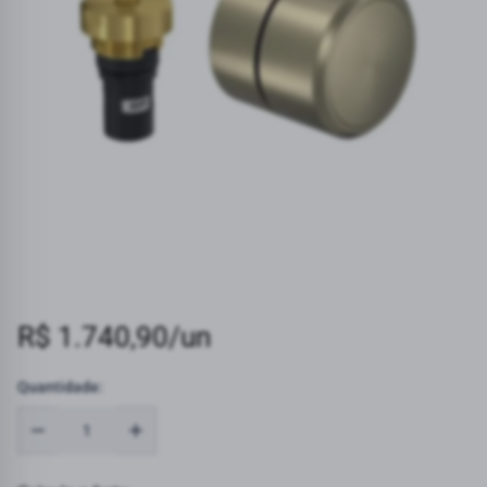
R$ 1.740,90/un
Quantidade: