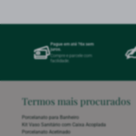
Pague em até ?6x sem
juros.
Compre e parcele com
facilidade.
Termos mais procurados
Porcelanato para Banheiro
Kit Vaso Sanitário com Caixa Acoplada
Porcelanato Acetinado