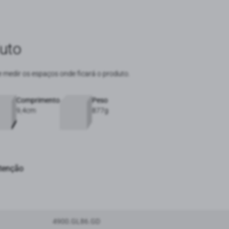
uto
e medir os espaços onde ficará o produto.
Comprimento
Peso
9,4cm
877g
utenção
4900.GL86.GD