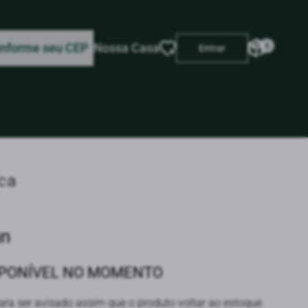
Informe seu CEP
Nossa Casa
0
Entrar
ca
un
SPONÍVEL NO MOMENTO
ra ser avisado assim que o produto voltar ao estoque