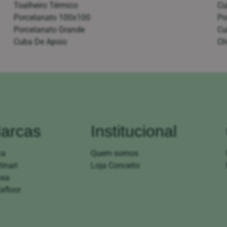
Toalheiro Térmico
Cu
Porcelanato 100x100
Po
Porcelanato Grande
Cu
Cuba De Apoio
Ch
arcas
Institucional
ca
Quem somos
tinari
Loja Conceito
usa
afloor