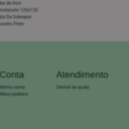
ba de Inox
rcelanato 120x120
ba De Sobrepor
uveiro Preto
Conta
Atendimento
Minha conta
Central de ajuda
Meus pedidos