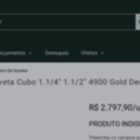
ançamentos
Destaques
Ofertas
tro De Gaveta
eta Cubo 1.1/4" 1.1/2" 4900 Gold De
R$ 2.797,90/
PRODUTO INDI
Preencha os campos pa