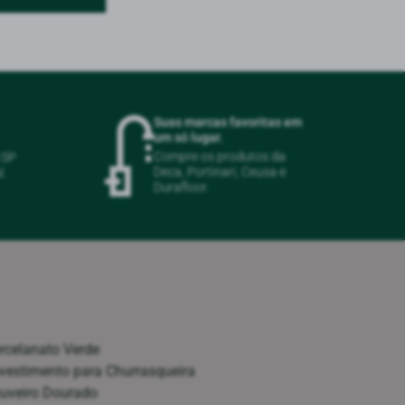
Suas marcas favoritas em
um só lugar.
Compre os produtos da
m SP
Deca, Portinari, Ceusa e
l.
Durafloor.
rcelanato Verde
vestimento para Churrasqueira
uveiro Dourado