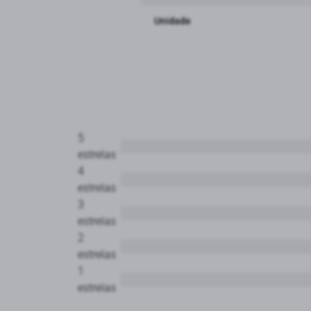
Unidade
5
estrelas
4
estrelas
3
estrelas
2
estrelas
1
estrelas