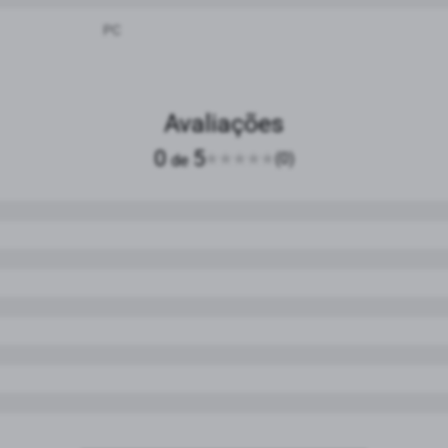
PC
Avaliações
0
5
(0)
de