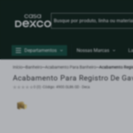
Departamentos
Nossas Marcas
L
Início
Banheiro
Acabamento Para Banheiro
Acabamento Regis
Acabamento Para Registro De Gav
0 (0) -
Código: 4900.GL86.GD - Deca