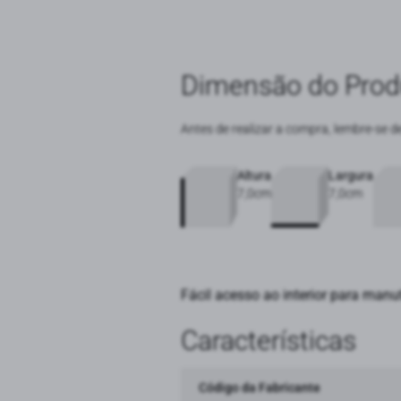
Dimensão do Prod
Antes de realizar a compra, lembre-se d
Altura
Largura
7,0cm
7,0cm
Fácil acesso ao interior para man
Características
Código da Fabricante