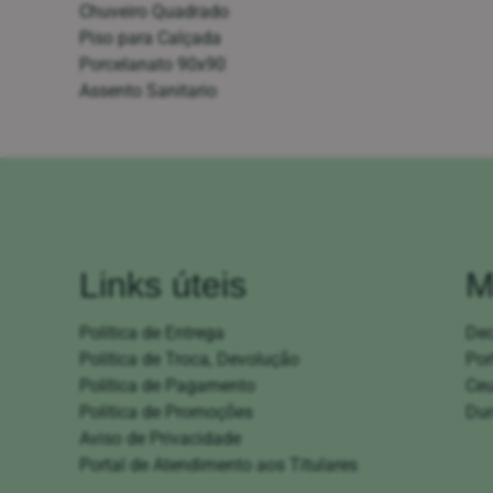
Chuveiro Quadrado
Piso para Calçada
Porcelanato 90x90
Assento Sanitario
Links úteis
M
Política de Entrega
De
Política de Troca, Devolução
Por
Política de Pagamento
Ce
Política de Promoções
Dur
Aviso de Privacidade
Portal de Atendimento aos Titulares