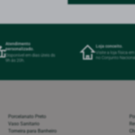
Atendimento
Loja conceito.
personalizado.
Visite a loja física e
Disponível em dias úteis ds
no Conjunto Naciona
9h ás 20h.
Porcelanato Preto
Po
Vaso Sanitario
Re
Torneira para Banheiro
Ch